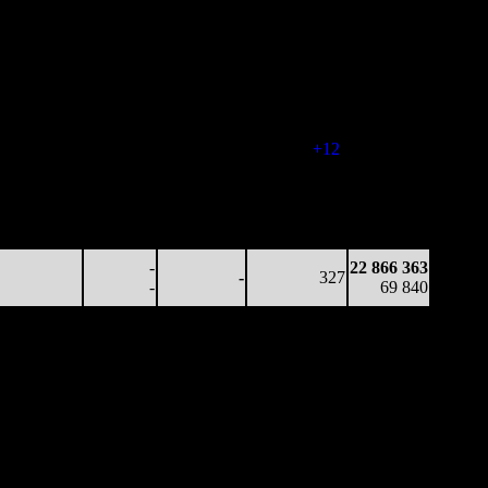
Наработка
Наработка
Сеансы /
Тотал
на к/т
на сеанс
Сеансов
Цена билета
(сборы/
(сборы/
(сборы/
на к/т
зрители)
зрители)
зрители)
81 989
-
-
342
7 379 031
239
-
-
-
21 551
60 213
-
-
354
13 321 565
170
-
-
(
+12
)
39 382
36 456
-
-
351
19 655 081
104
-
-
(
-3
)
58 091
34 576
-
-
316
22 866 363
109
-
-
(
-35
)
69 840
-
22 866 363
-
327
-
69 840