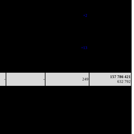
-
-
-
204 050
-
-
261
93 612 404
-
-
(
+2
)
365 662
-
-
250
116 337 861
-
-
(
-11
)
459 957
-
-
250
142 156 538
-
-
(
-11
)
578 374
-
-
263
151 786 516
-
-
(
+13
)
615 895
-
-
214
154 165 859
-
-
(
-49
)
627 053
-
-
199
157 786 421
-
-
(
-15
)
632 792
157 786 421
-
-
249
632 792