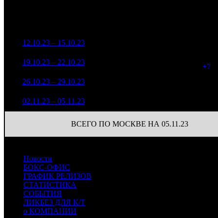
Уикенд
Доля от сборов
Нед.
Уикенд
Место
(сборы /
К/т
в России
зрители)
7 379 031
1
12.10.23 – 15.10.23
3
14,0%
90
21 551
5 840 709
97
2
19.10.23 – 22.10.23
3
17,0%
16 511
(
+7
)
2 916 454
80
3
26.10.23 – 29.10.23
6
15,8%
8 317
(
-17
)
2 454 919
71
4
02.11.23 – 05.11.23
8
18,5%
7 765
(
-9
)
ВСЕГО ПО МОСКВЕ НА 05.11.23
Новости
БОКС-ОФИС
ГРАФИК РЕЛИЗОВ
СТАТИСТИКА
СОБЫТИЯ
ЛИКБЕЗ ДЛЯ К/Т
о КОМПАНИИ