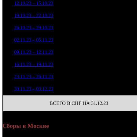
53 617 002
1
12.10.23 – 15.10.23
3
-
2 023
207 519
35 126 227
2
19.10.23 – 22.10.23
4
-34.49%
2 023
135 000
18 704 937
1 394
3
26.10.23 – 29.10.23
8
-46.75%
74 864
(
-629
)
17 041 063
641
4
02.11.23 – 05.11.23
7
-8.9%
67 628
(
-753
)
5 950 821
496
5
09.11.23 – 12.11.23
13
-65.08%
22 236
(
-145
)
1 998 688
276
6
16.11.23 – 19.11.23
24
-66.41%
9 460
(
-220
)
705 627
102
7
23.11.23 – 26.11.23
31
-64.7%
3 597
(
-174
)
267 627
40
8
30.11.23 – 03.12.23
43
-62.07%
1 528
(
-62
)
ВСЕГО В СНГ НА 31.12.23
Сборы в Москве