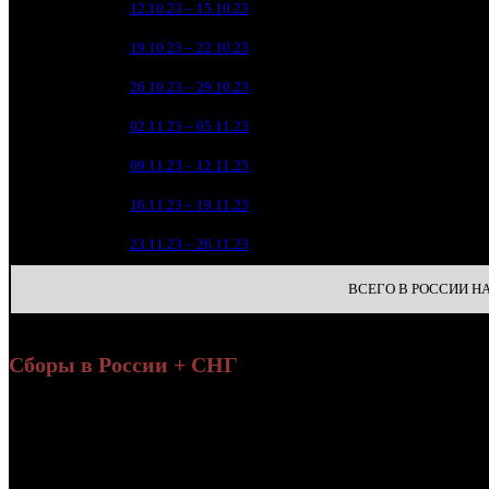
1
12.10.23 – 15.10.23
3
2
34 3
2
19.10.23 – 22.10.23
3
1
18 4
3
26.10.23 – 29.10.23
5
13 2
4
02.11.23 – 05.11.23
9
4 8
5
09.11.23 – 12.11.23
12
1 8
6
16.11.23 – 19.11.23
23
6
7
23.11.23 – 26.11.23
29
ВСЕГО В РОССИИ НА 
Сборы в России + СНГ
На
Уикенд
Нед.
Уикенд
Место
(сборы /
Изменение
К/т
(
зрители)
з