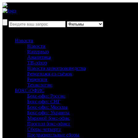
Новости
Новости
Интервью
Аналитика
ТВ-обзор
Новости кинопроизводства
Репортажи со съёмок
Рецензии
Технологии
БОКС-ОФИС
Бокс-офис России
Бокс-офис СНГ
Бокс-офис Москвы
Бокс-офис Украины
Мировой бокс-офис
Прогноз бокс-офиса
Сборы четверга
Предварительные сборы