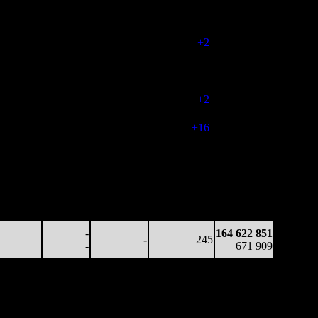
26 504
-
-
258
53 617 002
103
-
-
-
207 519
17 363
-
-
260
95 290 274
67
-
-
(
+2
)
373 139
13 418
-
-
250
118 339 543
54
-
-
(
-10
)
468 736
26 585
-
-
252
148 181 113
106
-
-
(
+2
)
602 989
11 998
-
-
268
159 403 737
45
-
-
(
+16
)
646 568
7 242
-
-
211
162 261 236
34
-
-
(
-57
)
659 961
6 918
-
-
196
163 564 693
35
-
-
(
-15
)
666 721
6 691
-
-
175
163 938 653
38
-
-
(
-21
)
668 926
-
164 622 851
-
245
-
671 909