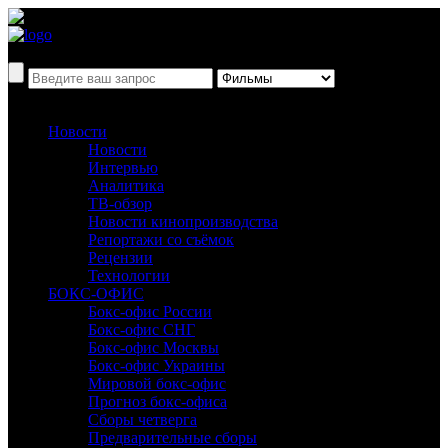
Новости
Новости
Интервью
Аналитика
ТВ-обзор
Новости кинопроизводства
Репортажи со съёмок
Рецензии
Технологии
БОКС-ОФИС
Бокс-офис России
Бокс-офис СНГ
Бокс-офис Москвы
Бокс-офис Украины
Мировой бокс-офис
Прогноз бокс-офиса
Сборы четверга
Предварительные сборы