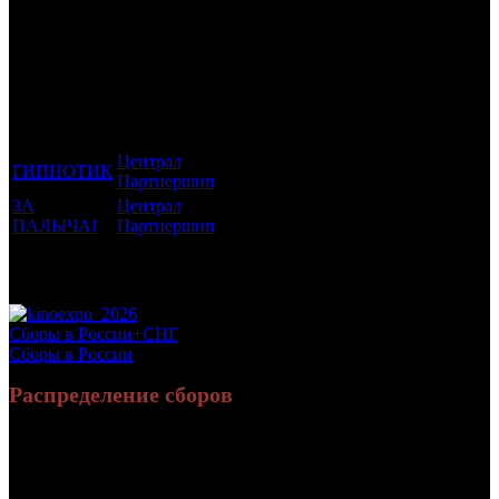
Трейлеринг
Фильмы, к
Кол-
которым
Возрастной
во
Количество
был
Дистрибьютор
рейтинг
недель
зрителей в
прикреплен
фильма
до
РФ, млн
трейлер
старта
Централ
ГИПНОТИК
18 +
4
0.622
Партнершип
ЗА
Централ
12 +
1
1.059
ПАЛЫЧА!
Партнершип
Потенциальный охват аудитории трейлера
1.682
фильма
Просим сообщать в редакцию БК о найденых неточностях.
Сборы в России+СНГ
Сборы в России
Распределение сборов
26 141 373
81 359
Россия:
(96%)
(96.2%)
руб.
зрит.