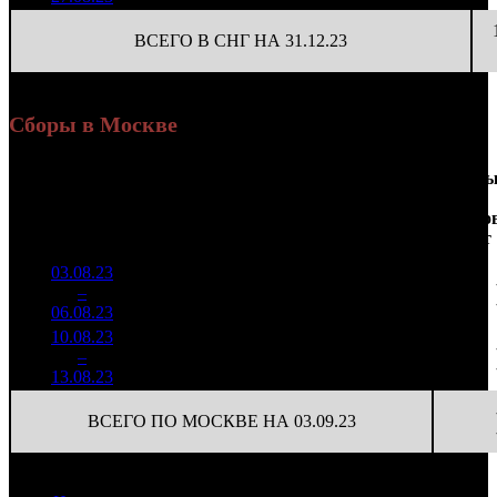
ВСЕГО В СНГ НА 31.12.23
Сборы в Москве
Доля
Наработка
Сеанс
Уикенд
от
на к/т
/
Нед.
Уикенд
Место
(сборы /
сборов
К/т
(сборы/
Сеансо
зрители)
в
зрители)
на к/т
России
03.08.23
1 740
22 028
1
–
6
243
17,2%
79
41
06.08.23
3 242
10.08.23
915 359
60
15 256
2
–
12
17,5%
2 046
(
-19
)
34
13.08.23
ВСЕГО ПО МОСКВЕ НА 03.09.23