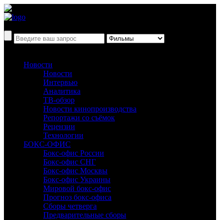
Новости
Новости
Интервью
Аналитика
ТВ-обзор
Новости кинопроизводства
Репортажи со съёмок
Рецензии
Технологии
БОКС-ОФИС
Бокс-офис России
Бокс-офис СНГ
Бокс-офис Москвы
Бокс-офис Украины
Мировой бокс-офис
Прогноз бокс-офиса
Сборы четверга
Предварительные сборы