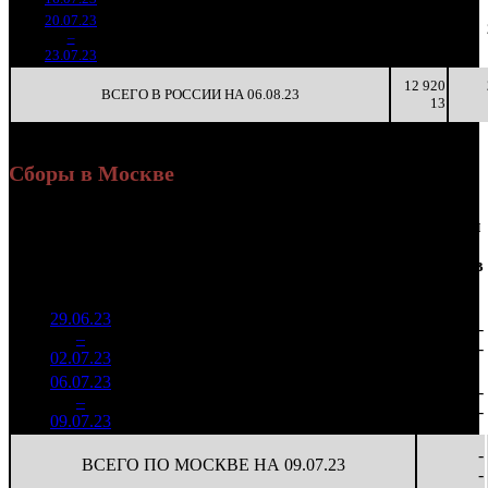
20.07.23
211 983
31
6 838
83
4
–
41
-85.63%
753
(
-142
)
24
3
23.07.23
12 920
ВСЕГО В РОССИИ НА 06.08.23
13
Сборы в Москве
Доля
Наработка
Сеансы
Уикенд
от
К/
на к/т
/
Нед.
Уикенд
Место
(сборы /
сборов
т
(сборы/
Сеансов
зрители)
в
зрители)
на к/т
России
29.06.23
1 824
22 254
-
1
–
7
814
18,6%
82
51
-
02.07.23
4 153
06.07.23
884 786
75
11 797
-
2
–
8
15,5%
1 935
(
-7
)
26
-
09.07.23
-
ВСЕГО ПО МОСКВЕ НА 09.07.23
-