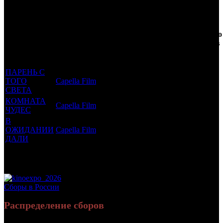
Трейлеринг
Фильмы, к
Кол-
которым
Возрастной
во
Количество
был
Дистрибьютор
рейтинг
недель
зрителей в
прикреплен
фильма
до
РФ, млн
трейлер
старта
ПАРЕНЬ С
ТОГО
Capella Film
16 +
6
0.014
СВЕТА
КОМНАТА
Capella Film
16 +
4
0.005
ЧУДЕС
В
ОЖИДАНИИ
Capella Film
16 +
2
0.01
ДАЛИ
Потенциальный охват аудитории трейлера
0.029
фильма
Просим сообщать в редакцию БК о найденых неточностях.
Сборы в России
Распределение сборов