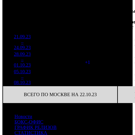
Доля
Наработка
Сеанс
Уикенд
от
на к/т
/
Нед.
Уикенд
Место
(сборы /
сборов
К/т
(сборы/
Сеансо
зрители)
в
зрители)
на к/т
России
21.09.23
3 501
38 476
1
–
4
347
13,6%
91
85
24.09.23
7 694
28.09.23
1 678
92
18 242
2
–
9
296
13,1%
(
+1
)
43
01.10.23
3 923
05.10.23
603 559
38
15 883
3
–
14
13,7%
1 463
(
-54
)
39
08.10.23
ВСЕГО ПО МОСКВЕ НА 22.10.23
Новости
БОКС-ОФИС
ГРАФИК РЕЛИЗОВ
СТАТИСТИКА