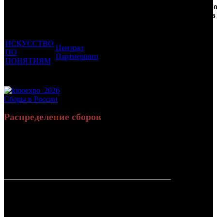
Фильмы, к
Возрастной
во
Количеств
которым был
Дистрибьютор
рейтинг
недель
зрителей в
прикреплен
фильма
до
РФ, млн
трейлер
старта
ИСКУССТВО
Централ
ПО
16 +
1
0.109
Партнершип
ПОНЯТИЯМ
Потенциальный охват аудитории трейлера фильма
0.109
Просим сообщать в редакцию БК о найденых неточностях.
Сборы в России
Распределение сборов
58 452 856
193 331
Россия:
(100%)
(100%)
руб.
зрит.
СНГ:
0 руб.
(0%)
0 зрит.
(0%)
Россия +
58 452 856
193 331
СНГ
руб.
зрит.
или $604
977