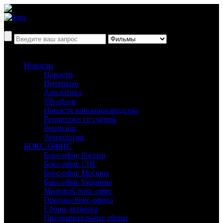
Новости
Новости
Интервью
Аналитика
ТВ-обзор
Новости кинопроизводства
Репортажи со съёмок
Рецензии
Технологии
БОКС-ОФИС
Бокс-офис России
Бокс-офис СНГ
Бокс-офис Москвы
Бокс-офис Украины
Мировой бокс-офис
Прогноз бокс-офиса
Сборы четверга
Предварительные сборы