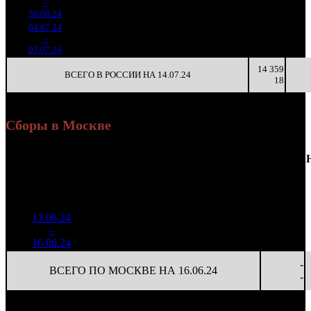
3
–
34
-92.68%
635
(
-530
)
24
4
30.06.24
04.07.24
104 725
8
13 091
29
4
–
47
-64.37%
264
(
-19
)
33
4
07.07.24
14 359
ВСЕГО В РОССИИ НА 14.07.24
18
Сборы в Москве
Доля
Наработка
Сеансы
Уикенд
от
К/
на к/т
/
Нед.
Уикенд
Место
(сборы /
сборов
т
(сборы/
Сеансов
зрители)
в
зрители)
на к/т
России
13.06.24
5 053
60 157
-
1
–
3
197
45,6%
84
119
-
16.06.24
9 975
-
ВСЕГО ПО МОСКВЕ НА 16.06.24
-