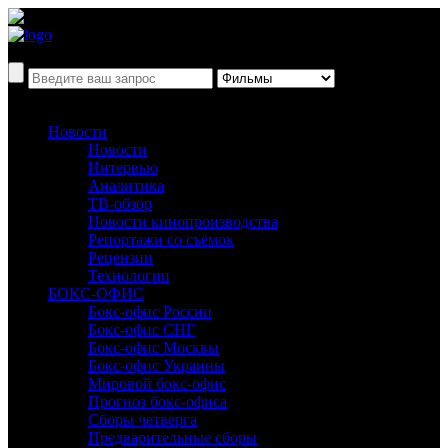
Новости
Новости
Интервью
Аналитика
ТВ-обзор
Новости кинопроизводства
Репортажи со съёмок
Рецензии
Технологии
БОКС-ОФИС
Бокс-офис России
Бокс-офис СНГ
Бокс-офис Москвы
Бокс-офис Украины
Мировой бокс-офис
Прогноз бокс-офиса
Сборы четверга
Предварительные сборы