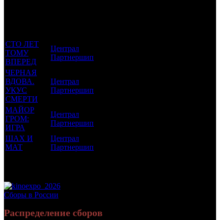
которым
Возрастной
во
Количество
был
Дистрибьютор
рейтинг
недель
зрителей в
прикреплен
фильма
до
РФ, млн
трейлер
старта
СТО ЛЕТ
Централ
ТОМУ
6 +
8
4.31
Партнершип
ВПЕРЕД
ЧЕРНАЯ
ВДОВА.
Централ
18 +
5
0.09
УКУС
Партнершип
СМЕРТИ
МАЙОР
Централ
ГРОМ:
16 +
3
1.499
Партнершип
ИГРА
ШАХ И
Централ
18 +
1
0.02
МАТ
Партнершип
Потенциальный охват аудитории трейлера
5.919
фильма
Просим сообщать в редакцию БК о найденых неточностях.
Сборы в России
Распределение сборов