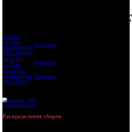
Кол-
Фильмы, к
Возрастной
во
Количеств
которым был
Дистрибьютор
рейтинг
недель
зрителей в
прикреплен
фильма
до
РФ, млн
трейлер
старта
ДЖЕЙН
ОСТИН
Про:взгляд
18 +
8
0.017
ИСПОРТИЛА
МНЕ ЖИЗНЬ
ГАДКАЯ
Иноекино
18 +
7
0.062
СЕСТРА
ХИЩНИК.
ДОЖИТЬ ДО
Про:взгляд
18 +
5
0.006
РАССВЕТА
Потенциальный охват аудитории трейлера фильма
0.084
Просим сообщать в редакцию БК о найденых неточностях.
Сборы в России
Распределение сборов