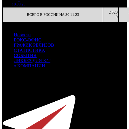
424
(
-95
)
14
2
10.08.25
2 520
ВСЕГО В РОССИИ НА 30.11.25
9
Новости
БОКС-ОФИС
ГРАФИК РЕЛИЗОВ
СТАТИСТИКА
СОБЫТИЯ
ЛИКБЕЗ ДЛЯ К/Т
о КОМПАНИИ
Профессиональное издание о кинопрокате.
© 2012-2026
Телефон / факс +7-495-785-62-82