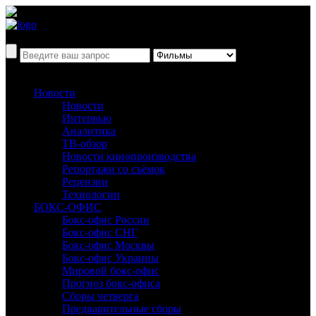
Новости
Новости
Интервью
Аналитика
ТВ-обзор
Новости кинопроизводства
Репортажи со съёмок
Рецензии
Технологии
БОКС-ОФИС
Бокс-офис России
Бокс-офис СНГ
Бокс-офис Москвы
Бокс-офис Украины
Мировой бокс-офис
Прогноз бокс-офиса
Сборы четверга
Предварительные сборы