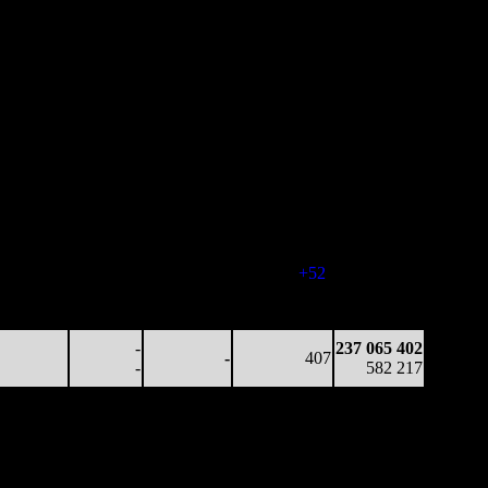
аработка
Наработка
Сеансы /
Тотал
на к/т
на сеанс
Сеансов
Цена билета
(сборы/
(сборы/
(сборы/
на к/т
зрители)
рители)
зрители)
545 851
-
-
466
78 602 567
1 171
-
-
-
168 685
140 228
-
-
426
157 000 163
329
-
-
(
-40
)
362 939
112 351
-
-
379
212 508 761
297
-
-
(
-47
)
516 078
105 675
-
-
431
228 886 880
245
-
-
(
+52
)
559 407
43 958
-
-
388
237 065 402
113
-
-
(
-43
)
582 217
-
237 065 402
-
407
-
582 217
аработка
Наработка