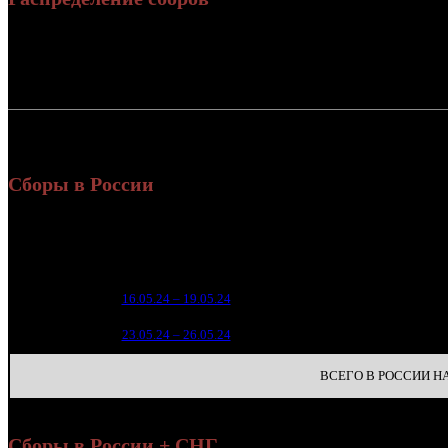
Россия:
4
СНГ:
19
Россия + СНГ
23
Сборы в России
Уикен
Нед.
Уикенд
Место
(сборы 
зрители
19 
1
16.05.24 – 19.05.24
3
17 
2
23.05.24 – 26.05.24
6
ВСЕГО В РОССИИ НА 
Сборы в России + СНГ