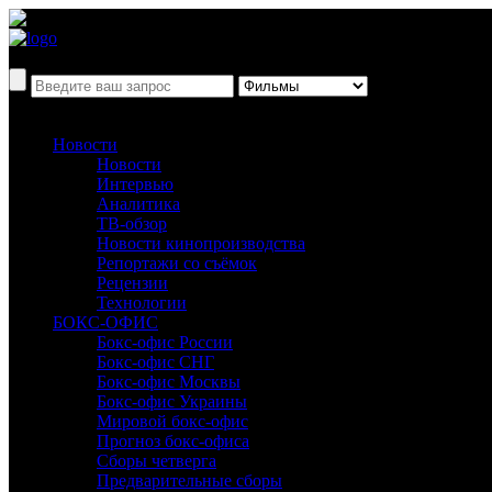
Новости
Новости
Интервью
Аналитика
ТВ-обзор
Новости кинопроизводства
Репортажи со съёмок
Рецензии
Технологии
БОКС-ОФИС
Бокс-офис России
Бокс-офис СНГ
Бокс-офис Москвы
Бокс-офис Украины
Мировой бокс-офис
Прогноз бокс-офиса
Сборы четверга
Предварительные сборы