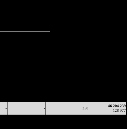
зрит.
(22.2%)
зрит.
(77.8%)
зрит.
Наработка
Тотал
на сеанс
Цена билета
(сборы/
(сборы/
зрители)
зрители)
-
-
376
19 963 771
-
-
-
53 113
-
-
356
46 204 239
-
-
(
-20
)
128 977
46 204 239
-
-
358
128 977