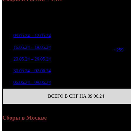
Н
Уикенд
Нед.
Уикенд
Место
(сборы /
Изменение
К/т
зрители)
з
78 602 567
1
09.05.24 – 12.05.24
2
-
144
168 685
56 512 075
403
2
16.05.24 – 19.05.24
3
-28.1%
132 769
(
+259
)
32 806 634
292
3
23.05.24 – 26.05.24
5
-41.95%
86 627
(
-111
)
9 827 740
93
4
30.05.24 – 02.06.24
11
-70.04%
22 798
(
-199
)
3 780 415
86
5
06.06.24 – 09.06.24
15
-61.53%
9 755
(
-7
)
ВСЕГО В СНГ НА 09.06.24
Сборы в Москве
Н