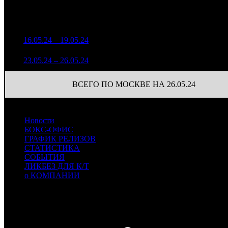
Уикенд
Доля от сборов
Нед.
Уикенд
Место
(сборы /
К/т
в России
зрители)
1 703 440
1
16.05.24 – 19.05.24
4
8,5%
1
3 649
1 436 685
2
23.05.24 – 26.05.24
6
8,2%
1
3 151
ВСЕГО ПО МОСКВЕ НА 26.05.24
Новости
БОКС-ОФИС
ГРАФИК РЕЛИЗОВ
СТАТИСТИКА
СОБЫТИЯ
ЛИКБЕЗ ДЛЯ К/Т
о КОМПАНИИ
Профессиональное издание о кинопрокате.
© 2012-2026
Телефон / факс +7-495-785-62-82