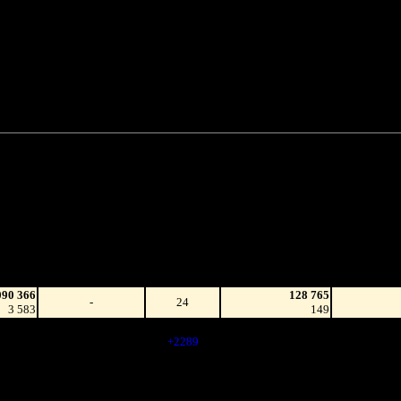
98 684 882 руб.
(98.5%)
4 633 641
36 010 219 руб.
(1.5%)
111 641
34 695 101 руб.
4 745 282
ли $31 122 269
Наработка
Сеансы /
на к/т
Изменение
К/т
Сеансов
(сборы/
на к/т
зрители)
090 366
128 765
-
24
3 583
149
745 034
2 313
439 146
-
862 664
(
+2289
)
805
611 235
219 460
-50.03%
2 313
966 129
418
423 011
2 140
57 207
-75.88%