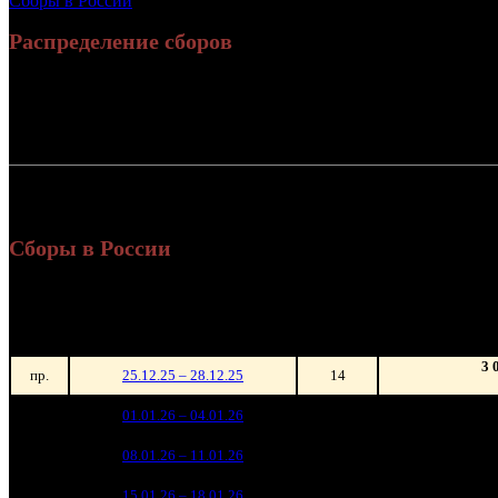
Сборы в России
Распределение сборов
Россия:
2 3
СНГ:
Россия + СНГ
2 4
и
Сборы в России
Уикенд
Нед.
Уикенд
Место
(сборы /
зрители)
3 
пр.
25.12.25 – 28.12.25
14
1 015 
1
01.01.26 – 04.01.26
3
1 
507 
2
08.01.26 – 11.01.26
3
122 
3
15.01.26 – 18.01.26
5