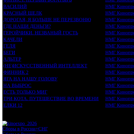
ВАСИЛИЙ
НМГ Кинопр
КРАСНЫЙ ШЕЛК
НМГ Кинопр
ДОРОГАЯ, Я БОЛЬШЕ НЕ ПЕРЕЗВОНЮ
НМГ Кинопр
ГДЕ НАШИ ДЕНЬГИ?
НМГ Кинопр
ГЕРОЙЧИКИ. НЕЗВАНЫЙ ГОСТЬ
НМГ Кинопр
КАЧЕЛИ
НМГ Кинопр
ГЕЛЯ
НМГ Кинопр
БЕГИ
НМГ Кинопр
АЛЬТЕР
НМГ Кинопр
(НЕ)ИСКУССТВЕННЫЙ ИНТЕЛЛЕКТ
НМГ Кинопр
ФИННИК 2
НМГ Кинопр
ЯГА НА НАШУ ГОЛОВУ
НМГ Кинопр
НА ВЫБРОС
НМГ Кинопр
ЕСТЬ ТОЛЬКО МИГ
НМГ Кинопр
ТРИ КОТА. ПУТЕШЕСТВИЕ ВО ВРЕМЕНИ
НМГ Кинопр
ЕЛКИ 12
НМГ Кинопр
Потенциальный охват аудитории трейлера фильма
Просим сообщать в редакцию БК о найденых неточностях.
Сборы в России+СНГ