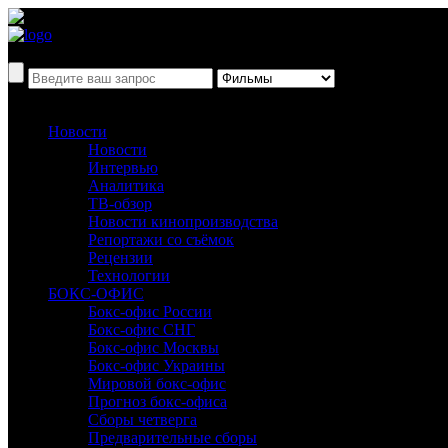
Новости
Новости
Интервью
Аналитика
ТВ-обзор
Новости кинопроизводства
Репортажи со съёмок
Рецензии
Технологии
БОКС-ОФИС
Бокс-офис России
Бокс-офис СНГ
Бокс-офис Москвы
Бокс-офис Украины
Мировой бокс-офис
Прогноз бокс-офиса
Сборы четверга
Предварительные сборы