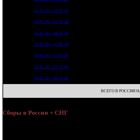
65 
4
22.01.26 – 25.01.26
7
27 
5
29.01.26 – 01.02.26
10
17 
6
05.02.26 – 08.02.26
14
4 
7
12.02.26 – 15.02.26
19
1 
8
19.02.26 – 22.02.26
23
9
26.02.26 – 01.03.26
31
10
05.03.26 – 08.03.26
36
ВСЕГО В РОССИИ НА
Сборы в России + СНГ
Уикенд
Нед.
Уикенд
Место
(сборы /
Изменение
К/т
зрители)