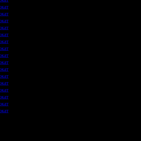
окат
12 +
49
0.50
окат
16 +
45
1.47
окат
12 +
43
0.10
окат
18 +
38
0.03
окат
0 +
31
0.22
окат
18 +
27
0.01
окат
18 +
19
0.05
окат
16 +
16
0.07
окат
12 +
15
0.06
окат
6 +
13
0.26
окат
6 +
10
0.95
окат
6 +
7
0.69
окат
6 +
6
0.00
окат
12 +
5
0.16
окат
0 +
3
0.48
окат
6 +
2
1.46