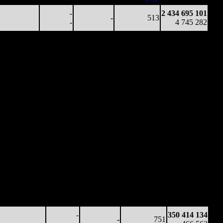
-
2 434 695 101
-
513
-
4 745 282
Наработка
Наработка
Сеансы /
Тотал
на к/т
на сеанс
т
Сеансов
Цена билета
(сборы/
(сборы/
(сборы/
на к/т
зрители)
зрители)
зрители)
1 427 018
-
-
818
149 836 919
5
1 745
-
-
-
183 193
6
690 190
-
-
774
296 138 668
1
)
892
-
-
(
-44
)
369 647
4
220 662
-
-
611
326 282 511
)
361
-
-
(
-163
)
422 319
4
156 114
-
-
600
342 617 934
0
)
260
-
-
(
-11
)
452 120
0
89 782
-
-
578
350 414 134
4
)
155
-
-
(
-22
)
466 563
-
350 414 134
-
751