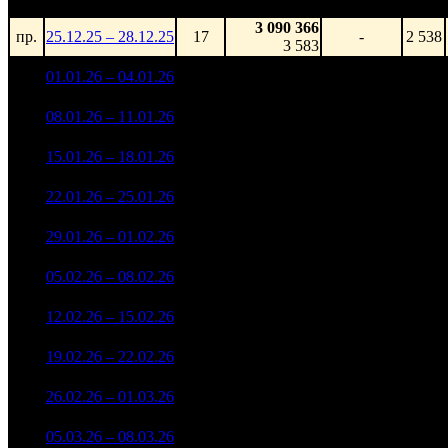
3 090 366
пр.
25.12.25 – 28.12.25
17
-
2 538
3 583
1 033 170 048
1
01.01.26 – 04.01.26
2
-
2 538
1 914 825
511 914 175
2
08.01.26 – 11.01.26
3
-50.45%
2 538
979 188
125 336 935
2 250
3
15.01.26 – 18.01.26
5
-75.52%
278 542
(
-288
)
67 000 005
1 980
4
22.01.26 – 25.01.26
7
-46.54%
151 723
(
-270
)
27 312 455
1 063
5
29.01.26 – 01.02.26
10
-59.24%
61 695
(
-917
)
17 499 283
730
6
05.02.26 – 08.02.26
14
-35.93%
41 767
(
-333
)
4 878 458
387
7
12.02.26 – 15.02.26
21
-72.12%
11 508
(
-343
)
1 346 462
132
8
19.02.26 – 22.02.26
25
-72.4%
3 190
(
-255
)
904 329
60
9
26.02.26 – 01.03.26
33
-32.84%
2 346
(
-72
)
301 874
20
10
05.03.26 – 08.03.26
39
-66.62%
541
(
-40
)