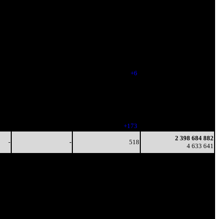
-
-
(
-72
)
4 245 171
-
-
444
2 327 073 023
-
-
(
-9
)
4 454 918
-
-
444
2 364 236 495
-
-
(
-9
)
4 544 643
-
-
419
2 385 965 625
-
-
(
-25
)
4 599 801
-
-
425
2 393 581 401
-
-
(
+6
)
4 620 537
-
-
423
2 395 967 509
-
-
(
-2
)
4 627 142
-
-
385
2 397 956 840
-
-
(
-38
)
4 632 258
-
-
558
2 398 684 882
-
-
(
+173
)
4 633 641
2 398 684 882
-
-
518
4 633 641