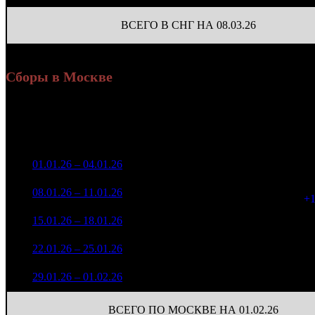
ВСЕГО В СНГ НА 08.03.26
Сборы в Москве
Уикенд
Доля от сборов
Нед.
Уикенд
Место
(сборы /
К/
в России
зрители)
149 836 919
1
01.01.26 – 04.01.26
2
14,8%
10
183 193
73 160 126
10
2
08.01.26 – 11.01.26
2
14,4%
94 580
(
+
22 948 871
10
3
15.01.26 – 18.01.26
4
18,7%
37 551
(
-2
13 113 540
8
4
22.01.26 – 25.01.26
7
20,0%
21 867
(
-2
6 284 705
7
5
29.01.26 – 01.02.26
9
23,3%
10 877
(
-1
ВСЕГО ПО МОСКВЕ НА 01.02.26