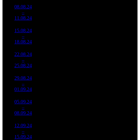
08.08.24
5 098
242
21 069
8
–
13
764
-22.56%
(
-69
)
72
11.08.24
17 364
15.08.24
3 888
187
20 795
9
–
18
678
-23.73%
(
-55
)
70
18.08.24
13 119
22.08.24
2 139
126
16 981
10
–
25
609
-44.98%
(
-61
)
57
25.08.24
7 235
29.08.24
1 490
94
15 861
11
–
27
926
-30.32%
(
-32
)
50
01.09.24
4 655
05.09.24
1 261
76
16 601
12
–
33
662
-15.38%
(
-18
)
59
08.09.24
4 517
12.09.24
674 913
40
16 873
13
–
37
-46.51%
2 049
(
-36
)
51
15.09.24