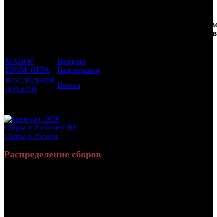
Кол-
Фильмы, к
Возрастной
во
Количеств
которым был
Дистрибьютор
рейтинг
недель
зрителей в
прикреплен
фильма
до
РФ, млн
трейлер
старта
МАЙОР
Централ
16 +
4
1.499
ГРОМ: ИГРА
Партнершип
ПОСЛЕДНИЙ
Вольга
6 +
2
0.3
ДРАКОН
Потенциальный охват аудитории трейлера фильма
1.799
Просим сообщать в редакцию БК о найденых неточностях.
Сборы в России+СНГ
Сборы в России
Распределение сборов
274 602 022
1 031 872
Россия:
(95.9%)
(95.3%)
руб.
зрит.
11 704 726
50 656
СНГ:
(4.1%)
(4.7%)
руб.
зрит.