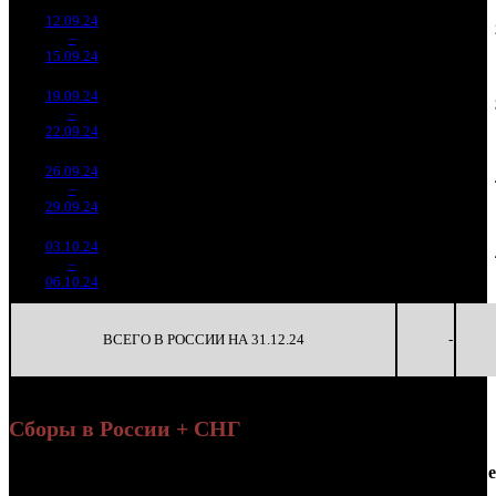
12.09.24
674 913
40
16 873
260
13
–
33
-46.51%
2 049
(
-36
)
51
7
15.09.24
19.09.24
720 032
27
26 668
203
14
–
29
+6.69%
2 101
(
-13
)
78
8
22.09.24
26.09.24
601 520
23
26 153
139
15
–
31
-16.46%
1 818
(
-4
)
79
6
29.09.24
03.10.24
312 185
13
24 014
77
16
–
37
-48.1%
976
(
-10
)
75
6
06.10.24
ВСЕГО В РОССИИ НА 31.12.24
-
Сборы в России + СНГ
Наработка
Се
Уикенд
на к/т