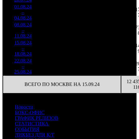
01.08.24
893 642
20 782
31
7
–
9
13,6%
43
2 441
57
04.08.24
08.08.24
727 164
33
22 035
27
8
–
12
14,3%
1 984
(
-10
)
60
11.08.24
15.08.24
511 659
23
22 246
21
9
–
13
13,2%
1 326
(
-10
)
58
18.08.24
22.08.24
320 577
17
18 857
12
10
–
16
15,0%
819
(
-6
)
48
25.08.24
12 43
ВСЕГО ПО МОСКВЕ НА 15.09.24
11
Новости
БОКС-ОФИС
ГРАФИК РЕЛИЗОВ
СТАТИСТИКА
СОБЫТИЯ
ЛИКБЕЗ ДЛЯ К/Т