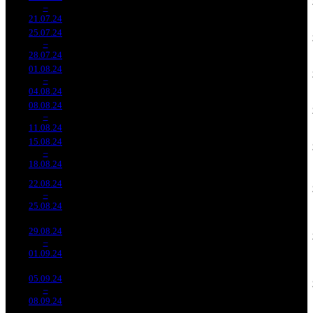
556
18 568
4 485
5
–
6
028
-31.36%
(
-371
)
61
8
21.07.24
33 807
25.07.24
7 246
352
20 586
2 917
6
–
7
424
-29.81%
(
-204
)
69
8
28.07.24
24 116
01.08.24
6 553
309
21 207
2 330
7
–
8
085
-9.57%
(
-43
)
69
8
04.08.24
21 426
08.08.24
5 083
241
21 095
1 728
8
–
10
895
-22.42%
(
-68
)
72
7
11.08.24
17 288
15.08.24
3 888
187
20 795
1 434
9
–
14
678
-23.51%
(
-54
)
70
8
18.08.24
13 119
22.08.24
2 139
126
16 981
811
10
–
21
609
-44.98%
(
-61
)
57
6
25.08.24
7 235
29.08.24
1 490
94
15 861
529
11
–
22
926
-30.32%
(
-32
)
50
6
01.09.24
4 655
05.09.24
1 261
76
16 601
422
12
–
29
662
-15.38%
(
-18
)
59
6
08.09.24
4 517