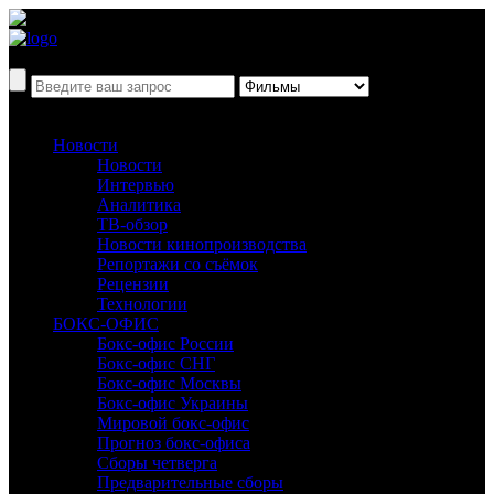
Новости
Новости
Интервью
Аналитика
ТВ-обзор
Новости кинопроизводства
Репортажи со съёмок
Рецензии
Технологии
БОКС-ОФИС
Бокс-офис России
Бокс-офис СНГ
Бокс-офис Москвы
Бокс-офис Украины
Мировой бокс-офис
Прогноз бокс-офиса
Сборы четверга
Предварительные сборы