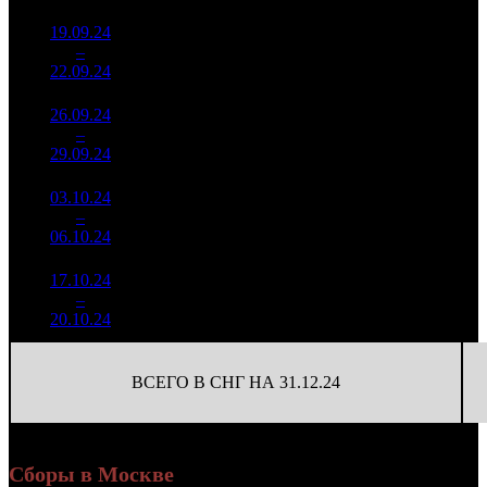
19.09.24
720 032
27
26 668
14
–
33
+6.69%
2 101
(
-13
)
78
22.09.24
26.09.24
601 520
23
26 153
15
–
35
-16.46%
1 818
(
-4
)
79
29.09.24
03.10.24
312 185
13
24 014
16
–
41
-48.1%
976
(
-10
)
75
06.10.24
17.10.24
134 869
26 974
18
–
46
-
5
475
95
20.10.24
ВСЕГО В СНГ НА 31.12.24
Сборы в Москве