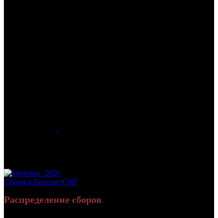
/
СОНИК В КИНО 3
СОНИК В КИНО 3
Дата начала проката в России:
26.12.2024
Кассовые сборы в России + СНГ на 02.02.2025:
214 599 757
руб.
Посещаемость в России + СНГ на 02.02.2025:
532 614 зрит.
Посещаемость в России + СНГ на 02.02.2025:
532 614 зрит.
Оригинальное название:
Sonic The Hedgehog 3
Дистрибьютор:
-
Формат:
цифра
Жанр:
семейный
Производство:
США, Япония
Рейтинг МКРФ:
1000+
Сборы в России+СНГ
Распределение сборов