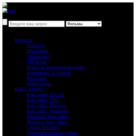
Новости
Новости
Интервью
Аналитика
ТВ-обзор
Новости кинопроизводства
Репортажи со съёмок
Рецензии
Технологии
БОКС-ОФИС
Бокс-офис России
Бокс-офис СНГ
Бокс-офис Москвы
Бокс-офис Украины
Мировой бокс-офис
Прогноз бокс-офиса
Сборы четверга
Предварительные сборы