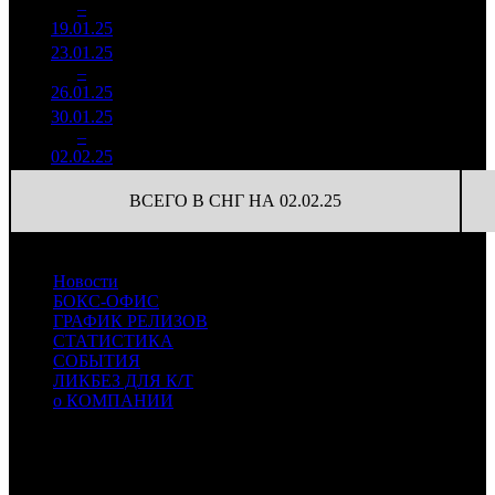
4
–
14
889
-51.65%
(
-47
)
238
19.01.25
24 269
23.01.25
6 968
76
91 692
5
–
13
589
-25.72%
(
-26
)
234
26.01.25
17 816
30.01.25
5 454
50
109 092
6
–
20
588
-21.73%
(
-26
)
274
02.02.25
13 689
ВСЕГО В СНГ НА 02.02.25
Новости
БОКС-ОФИС
ГРАФИК РЕЛИЗОВ
СТАТИСТИКА
СОБЫТИЯ
ЛИКБЕЗ ДЛЯ К/Т
о КОМПАНИИ
Профессиональное издание о кинопрокате.
© 2012-2026
Телефон / факс +7-495-785-62-82