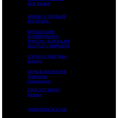
ВЕК
Şımarık
ФИНИСТ. ПЕРВЫЙ
4
1
NMG
4
БОГАТЫРЬ
ВОЛШЕБНИК
ИЗУМРУДНОГО
5
3
CP
4
ГОРОДА. ДОРОГА ИЗ
ЖЕЛТОГО КИРПИЧА
ПЛОХАЯ ДЕВОЧКА
6
4
AK
2
Babygirl
НОЧЬ В ЗООПАРКЕ
7
-
Night of the
AK
1
Zoopocalypse
2
ПРИСУТСТВИЕ
8
-
PRD
1
Presence
9
5
ДОМОВЕНОК КУЗЯ
AK
6