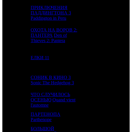
ПРИКЛЮЧЕНИЯ
10
6
ПАДДИНГТОНА 3
VLG
9
Paddington in Peru
ОХОТА НА ВОРОВ 2:
11
8
ПАНТЕРА
Den of
AK
3
Thieves 2: Pantera
12
7
ЕЛКИ 11
NMG
6
СОНИК В КИНО 3
13
14
-
5
Sonic The Hedgehog 3
ЧТО СЛУЧИЛОСЬ
14
-
ОСЕНЬЮ
Quand vient
AOF
1
l'automne
ПАРТЕНОПА
15
19
AK
5
Parthenope
БОЛЬШОЙ