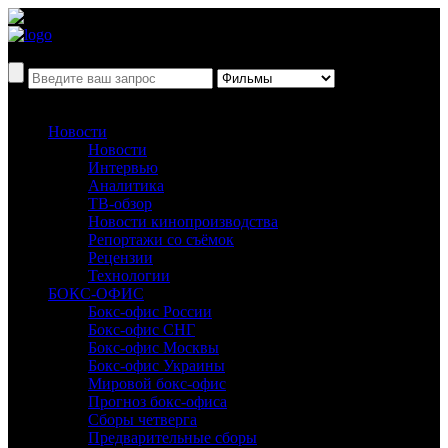
Новости
Новости
Интервью
Аналитика
ТВ-обзор
Новости кинопроизводства
Репортажи со съёмок
Рецензии
Технологии
БОКС-ОФИС
Бокс-офис России
Бокс-офис СНГ
Бокс-офис Москвы
Бокс-офис Украины
Мировой бокс-офис
Прогноз бокс-офиса
Сборы четверга
Предварительные сборы