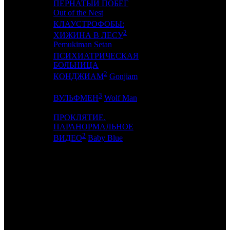
16
9
ПЕРНАТЫЙ ПОБЕГ
EXP
2
Out of the Nest
КЛАУСТРОФОБЫ:
2
17
10
WP
2
ХИЖИНА В ЛЕСУ
Pemukiman Setan
ПСИХИАТРИЧЕСКАЯ
БОЛЬНИЦА
18
-
KNLG
1
2
КОНДЖИАМ
Gonjiam
3
19
13
-
2
ВУЛЬФМЕН
Wolf Man
ПРОКЛЯТИЕ.
ПАРАНОРМАЛЬНОЕ
20
-
CIPA
1
2
ВИДЕО
Baby Blue
ИТОГО ТОП-10:
ИТОГО ТОП-20:
Примечание:
1
Сборы в СНГ по данным Comscore. Также учтены
суммированные сборы короткометражных и документальных
фильмов, которые демонстрируются в России рамках т.н.
предсеансового обслуживания, по данным ЕАИС.