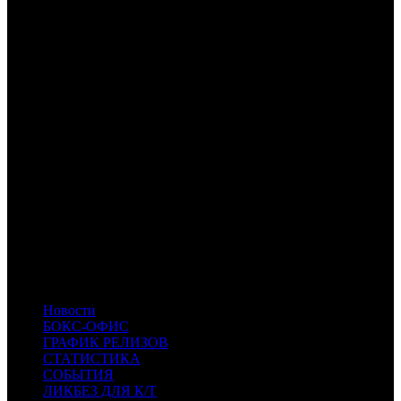
2
по данным ЕАИС
3
по данным comScore
Расшифровка названий компаний-дистрибьюторов:
NMG
НМГ Кинопрокат
-
-
CP
Централ Партнершип
AK
Атмосфера Кино
PRD
Парадиз
VLG
Вольга
AOF
A-One Films
EXP
Экспонента Фильм
WP
Уорлд Пикчерз
KNLG
Кинологистика
CIPA
Cinema Park Distribution
INK
INK
- Иноекино
KAP
KAP
- КИНО.АРТ.ПРО
CS
CS
- Cinemaus Studio
Новости
БОКС-ОФИС
ГРАФИК РЕЛИЗОВ
СТАТИСТИКА
СОБЫТИЯ
ЛИКБЕЗ ДЛЯ К/Т