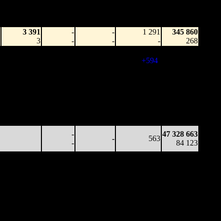
на к/т
на сеанс
Сеансов
Цена билета
(сборы/
(сборы/
(сборы/
на к/т
зрители)
зрители)
зрители)
3 391
-
-
1 291
345 860
3
-
-
-
268
230 469
-
-
595
23 853 735
387
-
-
(
+594
)
39 783
85 497
-
-
567
41 919 163
151
-
-
(
-28
)
71 763
24 624
-
-
561
45 881 082
44
-
-
(
-6
)
80 483
13 500
-
-
528
46 691 327
26
-
-
(
-33
)
82 355
-
47 328 663
-
563
-
84 123