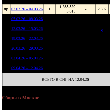
1 865 520
пр.
02.03.26 – 04.03.26
1
-
2 397
3 615
153 737 665
1
05.03.26 – 08.03.26
1
-
2 397
361 792
66 822 428
2 488
2
12.03.26 – 15.03.26
4
-56.53%
165 948
(
+91
)
21 688 478
2 231
3
19.03.26 – 22.03.26
9
-67.54%
56 258
(
-257
)
8 450 774
884
4
26.03.26 – 29.03.26
14
-61.04%
24 085
(
-1347
)
2 816 695
82
5
02.04.26 – 05.04.26
22
-66.67%
7 795
(
-802
)
323 380
41
6
09.04.26 – 12.04.26
42
-88.52%
795
(
-41
)
ВСЕГО В СНГ НА 12.04.26
Сборы в Москве
Уикенд