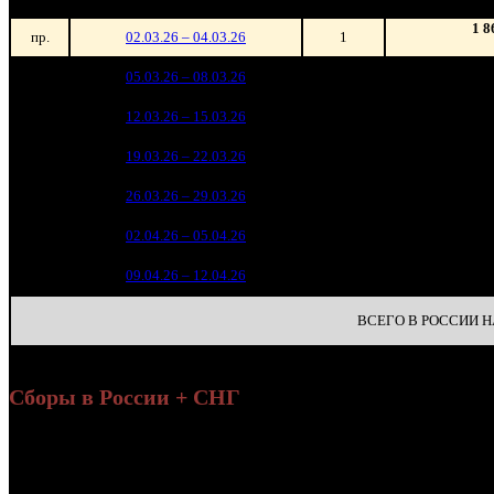
1 8
пр.
02.03.26 – 04.03.26
1
152 3
1
05.03.26 – 08.03.26
1
3
65 2
2
12.03.26 – 15.03.26
3
1
21 2
3
19.03.26 – 22.03.26
8
8 1
4
26.03.26 – 29.03.26
12
2 7
5
02.04.26 – 05.04.26
19
3
6
09.04.26 – 12.04.26
39
ВСЕГО В РОССИИ НА
Сборы в России + СНГ
Уикенд
Нед.
Уикенд
Место
(сборы /
Изменение
К/т
зрители)