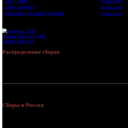
СНЕГОВИК
Наше кино
ПАПА МОЖЕТ
Наше кино
ДОПОЛНИТЕЛЬНОЕ ВРЕМЯ
Наше кино
Потенциальный охват аудитории трейлера фильма
Просим сообщать в редакцию БК о найденых неточностях.
Сборы в России+СНГ
Сборы в России
Распределение сборов
Россия:
3
СНГ:
Россия + СНГ
3
Сборы в России
Уикенд
Нед.
Уикенд
Место
(сборы /
зрители)