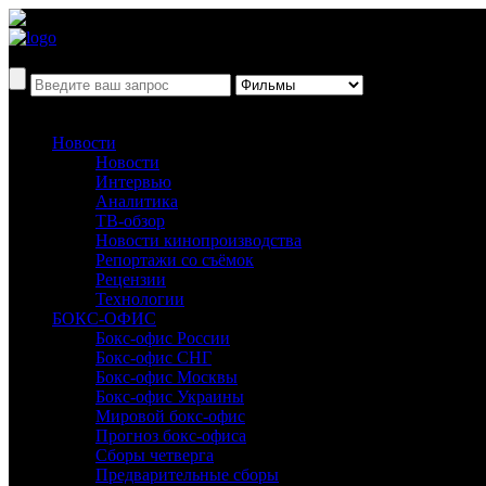
Новости
Новости
Интервью
Аналитика
ТВ-обзор
Новости кинопроизводства
Репортажи со съёмок
Рецензии
Технологии
БОКС-ОФИС
Бокс-офис России
Бокс-офис СНГ
Бокс-офис Москвы
Бокс-офис Украины
Мировой бокс-офис
Прогноз бокс-офиса
Сборы четверга
Предварительные сборы