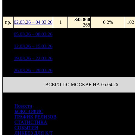
Доля от сборов
Нед.
Уикенд
Место
(сборы /
К/т
в России
зрители)
345 860
пр.
02.03.26 – 04.03.26
1
0,2%
102
268
23 507 875
1
05.03.26 – 08.03.26
2
15,4%
102
39 515
8 720 698
2
12.03.26 – 15.03.26
2
13,4%
102
15 385
2 462 442
100
3
19.03.26 – 22.03.26
11
11,6%
4 388
(
-2
)
607 510
45
4
26.03.26 – 29.03.26
17
7,5%
1 150
(
-55
)
ВСЕГО ПО МОСКВЕ НА 05.04.26
Новости
БОКС-ОФИС
ГРАФИК РЕЛИЗОВ
СТАТИСТИКА
СОБЫТИЯ
ЛИКБЕЗ ДЛЯ К/Т