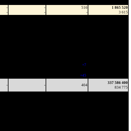
зрители)
-
-
516
1 865 520
-
-
-
3 615
-
-
427
154 243 056
-
-
(
-89
)
360 634
-
-
407
282 333 856
-
-
(
-20
)
675 165
-
-
388
314 650 176
-
-
(
-19
)
763 995
-
-
355
328 334 336
-
-
(
-33
)
805 618
-
-
362
336 891 232
-
-
(
+7
)
832 905
-
-
407
337 586 400
-
-
(
+45
)
834 775
337 586 400
-
-
404
834 775