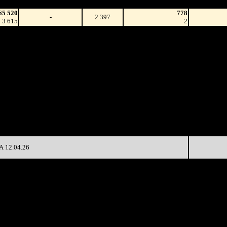
зрители)
65 520
778
-
2 397
3 615
2
77 536
63 570
-
2 397
57 019
149
12 064
2 296
28 402
-57.2%
60 247
(
-101
)
70
96 632
2 121
10 041
-67.34%
54 859
(
-175
)
26
40 126
852
9 554
-61.78%
22 935
(
-1269
)
27
99 663
75
37 329
-65.61%
7 738
(
-777
)
103
22 573
40
8 064
-88.48%
793
(
-35
)
20
 12.04.26
Наработка
Наработка
Сеансы /
Тотал
на к/т
на сеанс
Сеансов
Цена билета
(сборы/
(сборы/
(сборы/
на к/т
зрители)