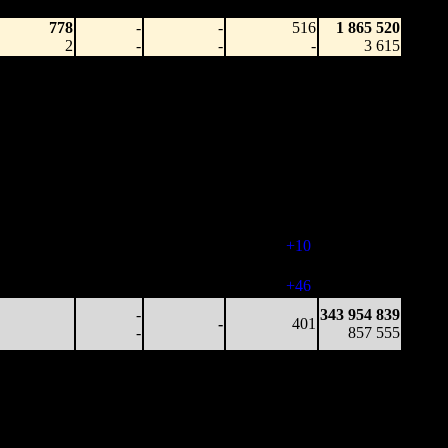
зрители)
зрители)
778
-
-
516
1 865 520
2
-
-
-
3 615
64 138
-
-
425
155 603 185
151
-
-
(
-91
)
365 407
26 858
-
-
403
285 445 097
67
-
-
(
-22
)
686 247
9 721
-
-
386
318 561 830
25
-
-
(
-17
)
777 876
9 560
-
-
351
335 289 395
27
-
-
(
-35
)
830 296
34 350
-
-
361
343 264 440
95
-
-
(
+10
)
855 669
7 887
-
-
407
343 954 839
19
-
-
(
+46
)
857 555
-
343 954 839
-
401
-
857 555
Наработка
Наработка
Сеансы /
Тотал