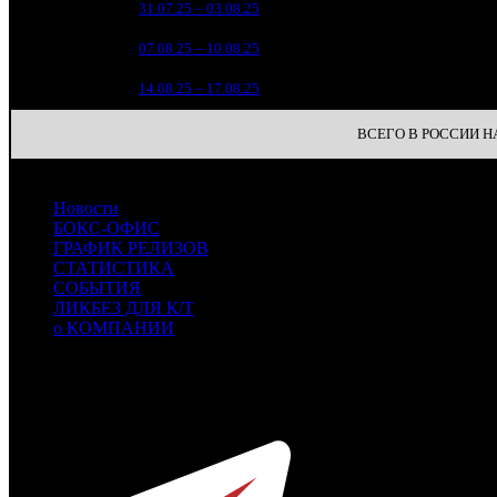
1
31.07.25 – 03.08.25
18
4
2
07.08.25 – 10.08.25
30
1
3
14.08.25 – 17.08.25
38
ВСЕГО В РОССИИ НА 
Новости
БОКС-ОФИС
ГРАФИК РЕЛИЗОВ
СТАТИСТИКА
СОБЫТИЯ
ЛИКБЕЗ ДЛЯ К/Т
о КОМПАНИИ
Профессиональное издание о кинопрокате.
© 2012-2026
Телефон / факс +7-495-785-62-82