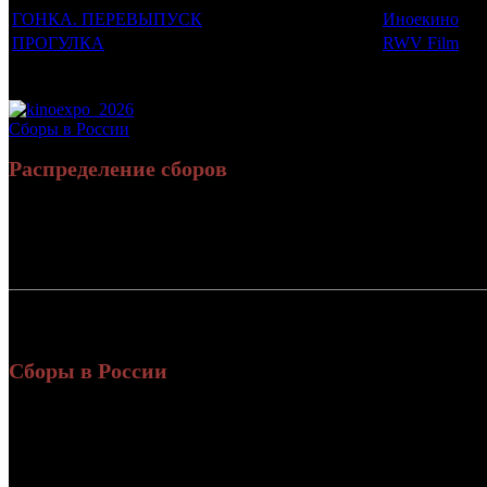
ГОНКА. ПЕРЕВЫПУСК
Иноекино
ПРОГУЛКА
RWV Film
Потенциальный охват аудитории трейлера фильма
Просим сообщать в редакцию БК о найденых неточностях.
Сборы в России
Распределение сборов
Россия:
СНГ:
Россия + СНГ
Сборы в России
Уикен
Нед.
Уикенд
Место
(сборы 
зрител
1 