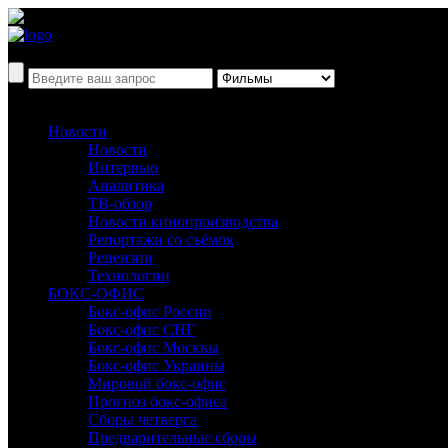
Новости
Новости
Интервью
Аналитика
ТВ-обзор
Новости кинопроизводства
Репортажи со съёмок
Рецензии
Технологии
БОКС-ОФИС
Бокс-офис России
Бокс-офис СНГ
Бокс-офис Москвы
Бокс-офис Украины
Мировой бокс-офис
Прогноз бокс-офиса
Сборы четверга
Предварительные сборы