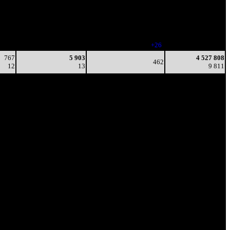
3
11
-
2 310
104
4 680
413
3 181 256
3
11
(
-77
)
6 673
39
5 093
439
3 580 999
2
12
(
+26
)
7 692
767
5 903
4 527 808
462
12
13
9 811