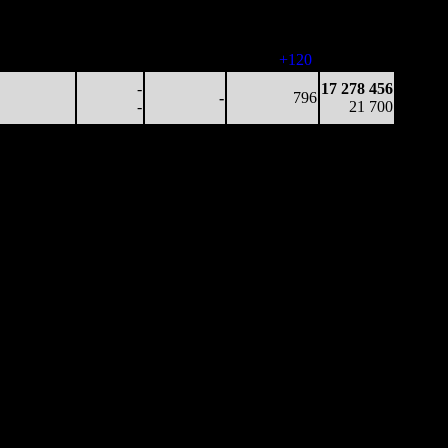
118 485
-
-
814
6 753 634
146
-
-
-
8 296
144 909
-
-
934
17 278 456
155
-
-
(
+120
)
21 700
-
17 278 456
-
796
-
21 700