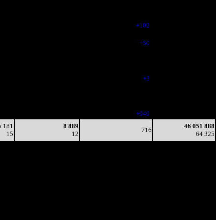
5
14
-
24 380
716
11 618
819
32 525 466
4
14
(
+102
)
46 789
282
11 968
869
39 749 300
5
14
(
+50
)
56 092
162
11 844
801
42 829 304
4
15
(
-68
)
60 190
57
13 660
804
44 164 756
3
17
(
+3
)
62 223
41
17 494
1 006
45 400 200
4
17
(
-803
)
63 569
30
12 255
950
46 051 888
3
13
(
+949
)
64 325
5 181
8 889
46 051 888
716
15
12
64 325