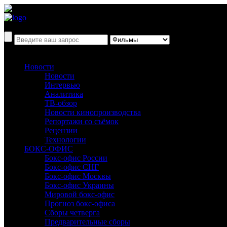
Новости
Новости
Интервью
Аналитика
ТВ-обзор
Новости кинопроизводства
Репортажи со съёмок
Рецензии
Технологии
БОКС-ОФИС
Бокс-офис России
Бокс-офис СНГ
Бокс-офис Москвы
Бокс-офис Украины
Мировой бокс-офис
Прогноз бокс-офиса
Сборы четверга
Предварительные сборы