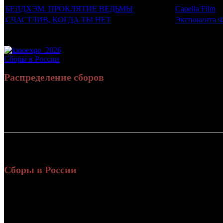
БЕЛДХЭМ. ПРОКЛЯТИЕ ВЕДЬМЫ
Capella Film
СЧАСТЛИВ, КОГДА ТЫ НЕТ
Экспонента 
Потенциальный охват аудитории трейлера фильма
Просим сообщать в редакцию БК о найденых неточностях.
Сборы в России
Распределение сборов
Россия:
СНГ:
Россия + СНГ
Сборы в России
Уикенд
Нед.
Уикенд
Место
(сборы /
зрители
17 4