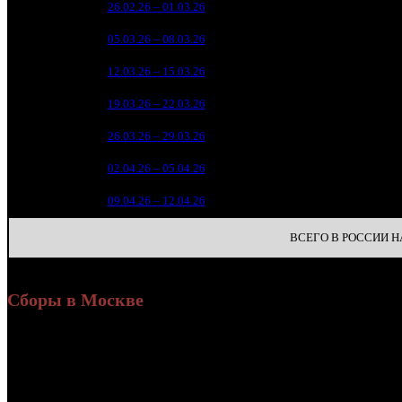
1
26.02.26 – 01.03.26
8
8 
2
05.03.26 – 08.03.26
13
3 
3
12.03.26 – 15.03.26
17
1 
4
19.03.26 – 22.03.26
22
7
5
26.03.26 – 29.03.26
33
7
6
02.04.26 – 05.04.26
33
3
7
09.04.26 – 12.04.26
36
ВСЕГО В РОССИИ НА
Сборы в Москве
Уикенд
Доля от сборов
Нед.
Уикенд
Место
(сборы /
К/т
в России
зрители)