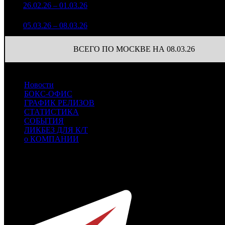
6 753 634
1
26.02.26 – 01.03.26
6
38,6%
57
8 296
2 173 632
15
2
05.03.26 – 08.03.26
11
26,1%
2 326
(
-42
)
ВСЕГО ПО МОСКВЕ НА 08.03.26
Новости
БОКС-ОФИС
ГРАФИК РЕЛИЗОВ
СТАТИСТИКА
СОБЫТИЯ
ЛИКБЕЗ ДЛЯ К/Т
о КОМПАНИИ
Профессиональное издание о кинопрокате.
© 2012-2026
Телефон / факс +7-495-785-62-82