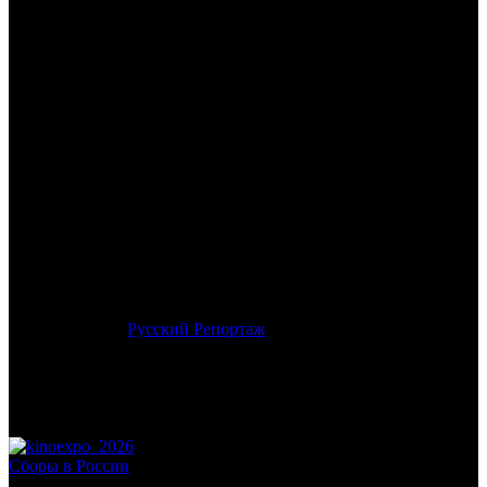
/
ЯЙЦО АНГЕЛА. ПЕРЕВЫПУСК
ЯЙЦО АНГЕЛА.
ПЕРЕВЫПУСК
Дата начала проката в России:
22.01.2026
Кассовые сборы в России + СНГ на 01.02.2026:
1 829 166 руб.
Посещаемость в России + СНГ на 01.02.2026:
3 926 зрит.
Кассовые сборы в России на 01.02.2026:
1 829 166 руб.
Посещаемость в России на 01.02.2026:
3 926 зрит.
Оригинальное название:
Tenshi no tamago
Дистрибьютор:
Русский Репортаж
Формат:
цифра
Жанр:
аниме
Производство:
Япония
Хронометраж:
71 минут
Рейтинг МКРФ:
12+
Сборы в России