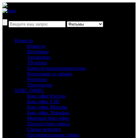
Новости
Новости
Интервью
Аналитика
ТВ-обзор
Новости кинопроизводства
Репортажи со съёмок
Рецензии
Технологии
БОКС-ОФИС
Бокс-офис России
Бокс-офис СНГ
Бокс-офис Москвы
Бокс-офис Украины
Мировой бокс-офис
Прогноз бокс-офиса
Сборы четверга
Предварительные сборы