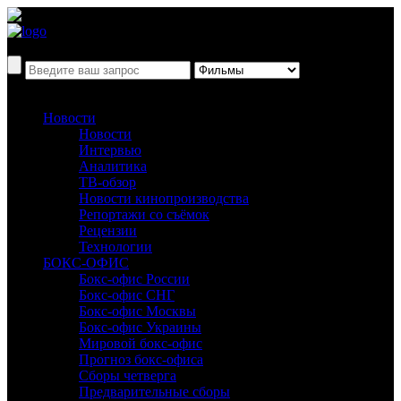
Новости
Новости
Интервью
Аналитика
ТВ-обзор
Новости кинопроизводства
Репортажи со съёмок
Рецензии
Технологии
БОКС-ОФИС
Бокс-офис России
Бокс-офис СНГ
Бокс-офис Москвы
Бокс-офис Украины
Мировой бокс-офис
Прогноз бокс-офиса
Сборы четверга
Предварительные сборы