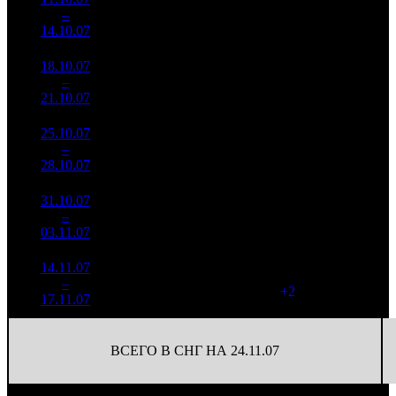
135
47 981
4
–
8
436
-65.16%
(
-45
)
304
14.10.07
41 040
18.10.07
2 222
40
55 551
5
–
12
030
-65.7%
(
-95
)
314
21.10.07
12 576
25.10.07
1 330
30
44 363
6
–
14
875
-40.11%
(
-10
)
288
28.10.07
8 632
31.10.07
789 897
12
65 825
7
–
11
-40.65%
4 108
(
-18
)
342
03.11.07
14.11.07
144 709
5
28 942
9
–
10
+1175.31%
1 007
(
+2
)
201
17.11.07
ВСЕГО В СНГ НА 24.11.07