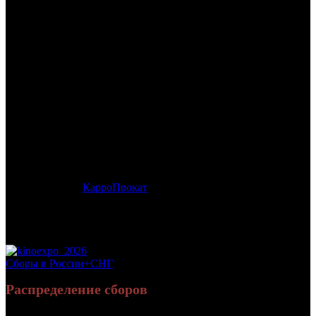
/
12
12
Дата начала проката в России:
20.09.2007
Кассовые сборы в России + СНГ на 24.11.2007:
170 711 442
руб.
Посещаемость в России + СНГ на 24.11.2007:
1 098 361 зрит.
Посещаемость СНГ на 24.11.2007:
1 098 361 зрит.
Оригинальное название:
12
Дистрибьютор:
КарроПрокат
Формат:
35мм
Жанр:
криминал, драма, триллер, военный, детектив
Производство:
Россия
Рейтинг МКРФ:
нет
Сборы в России+СНГ
Распределение сборов