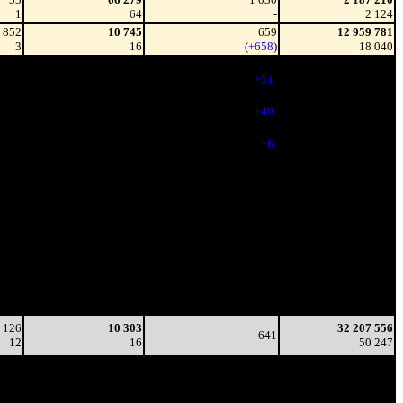
1
64
-
2 124
852
10 745
659
12 959 781
3
16
(
+658
)
18 040
318
13 407
710
20 940 276
3
19
(
+51
)
31 631
158
14 203
750
24 989 834
3
19
(
+40
)
38 217
116
11 592
756
27 182 818
3
15
(
+6
)
41 594
95
10 974
745
28 899 252
4
15
(
-11
)
44 226
108
7 578
639
30 223 652
3
12
(
-106
)
46 556
54
6 905
633
30 948 548
3
11
(
-6
)
47 947
56
8 126
627
31 649 888
3
13
(
-6
)
49 213
48
6 004
614
32 207 556
3
10
(
-13
)
50 247
 126
10 303
32 207 556
641
12
16
50 247