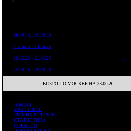
Уикенд
Доля от сборов
Нед.
Уикенд
Место
(сборы /
К/т
в России
зрители)
3 866 446
1
04.06.26 – 07.06.26
7
42,2%
40
4 422
2 310 657
11
2
11.06.26 – 14.06.26
8
54,2%
2 560
(
-29
)
1 492 529
13
3
18.06.26 – 21.06.26
11
66,5%
1 707
(
+2
)
936 060
0
4
25.06.26 – 28.06.26
14
69,6%
1 085
(
-13
)
ВСЕГО ПО МОСКВЕ НА 28.06.26
Новости
БОКС-ОФИС
ГРАФИК РЕЛИЗОВ
СТАТИСТИКА
СОБЫТИЯ
ЛИКБЕЗ ДЛЯ К/Т