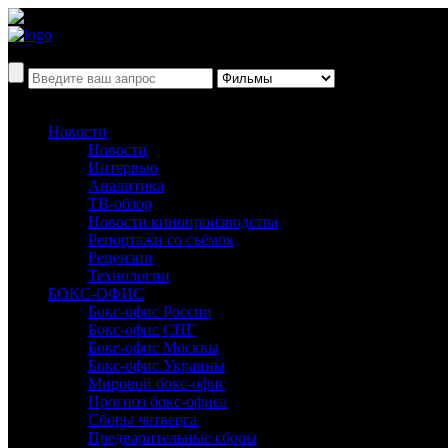
Новости
Новости
Интервью
Аналитика
ТВ-обзор
Новости кинопроизводства
Репортажи со съёмок
Рецензии
Технологии
БОКС-ОФИС
Бокс-офис России
Бокс-офис СНГ
Бокс-офис Москвы
Бокс-офис Украины
Мировой бокс-офис
Прогноз бокс-офиса
Сборы четверга
Предварительные сборы