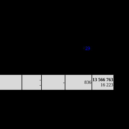
Наработка
Наработка
Сеансы /
Тотал
на к/т
на сеанс
Сеансов
Цена билета
(сборы/
(сборы/
(сборы/
на к/т
зрители)
зрители)
зрители)
96 661
-
-
874
3 866 446
111
-
-
-
4 422
210 060
-
-
903
9 528 547
233
-
-
(
+29
)
10 889
114 810
-
-
874
11 882 711
131
-
-
(
-29
)
13 938
-
-
-
863
13 566 763
inf
-
-
(
-11
)
16 223
-
13 566 763
-
836
-
16 223