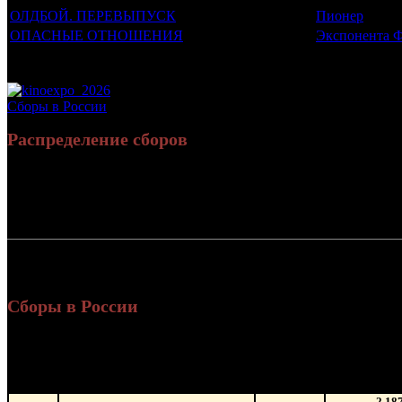
ОЛДБОЙ. ПЕРЕВЫПУСК
Пионер
ОПАСНЫЕ ОТНОШЕНИЯ
Экспонента 
Потенциальный охват аудитории трейлера фильма
Просим сообщать в редакцию БК о найденых неточностях.
Сборы в России
Распределение сборов
Россия:
СНГ:
Россия + СНГ
Сборы в России
Уикенд
Нед.
Уикенд
Место
(сборы /
зрители)
2 18