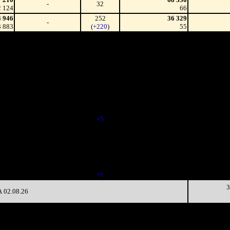
-
32
2 124
66
4 946
252
36 329
-
3 883
(
+220
)
55
3 390
93
45 843
-53.43%
6 006
(
-159
)
65
4 004
47
47 745
-47.37%
2 992
(
-46
)
64
4 684
36
37 352
-40.08%
1 779
(
-11
)
49
2 540
27
38 613
-22.47%
1 400
(
-9
)
52
8 453
32
25 577
-21.49%
1 280
(
+5
)
40
2 865
18
20 715
-54.44%
589
(
-14
)
33
5 037
25 280
+22.04%
18
726
40
8 181
19
15 167
-36.67%
469
(
+1
)
25
3
02.08.26