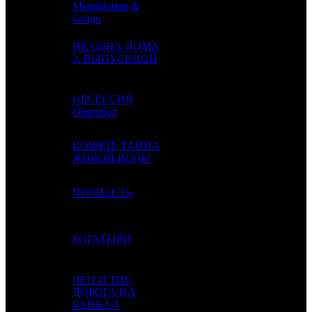
Mandalorian &
Grogu
НЕ ОДНА ДОМА
4
3
AK
2
3. ВЫПУСКНОЙ
ОБСЕССИЯ
5
4
EXP
2
Obsession
КОЩЕЙ. ТАЙНА
6
-
VLG
1
ЖИВОЙ ВОДЫ
7
-
ПРОПАСТЬ
NMG
1
8
5
БОГАТЫРИ
NKI
2
ЛЕО И ТИГ.
9
6
ДОРОГА НА
NMG
3
БАЙКАЛ