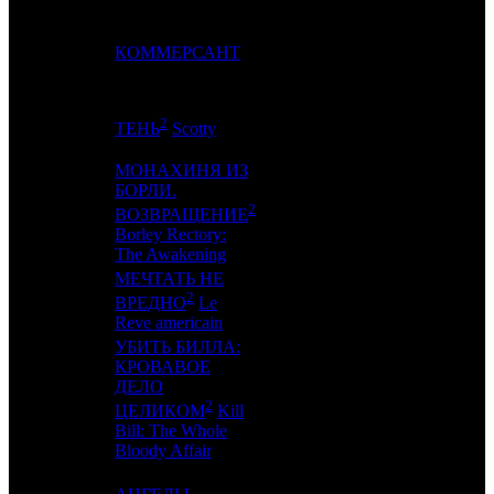
10
7
КОММЕРСАНТ
NKI
6
2
11
8
TNL
2
ТЕНЬ
Scotty
МОНАХИНЯ ИЗ
БОРЛИ.
2
12
-
KNLG
1
ВОЗВРАЩЕНИЕ
Borley Rectory:
The Awakening
МЕЧТАТЬ НЕ
2
13
-
CPF
1
ВРЕДНО
Le
Reve americain
УБИТЬ БИЛЛА:
КРОВАВОЕ
ДЕЛО
14
-
KAP
0
2
ЦЕЛИКОМ
Kill
Bill: The Whole
Bloody Affair