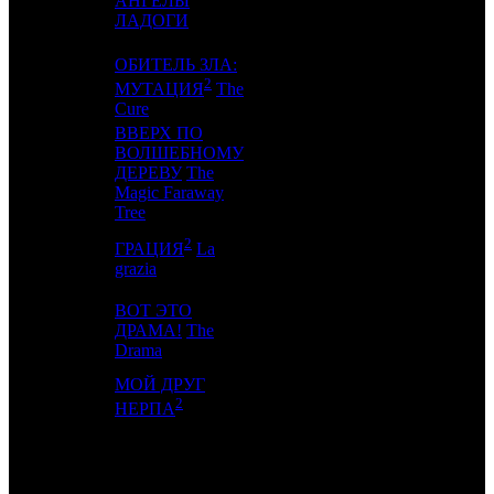
АНГЕЛЫ
15
9
CP
6
ЛАДОГИ
ОБИТЕЛЬ ЗЛА:
2
16
-
WP
1
МУТАЦИЯ
The
Cure
ВВЕРХ ПО
ВОЛШЕБНОМУ
17
10
ДЕРЕВУ
The
AK
4
Magic Faraway
Tree
2
ГРАЦИЯ
La
18
15
AOF
5
grazia
ВОТ ЭТО
19
14
ДРАМА!
The
VLG
8
Drama
МОЙ ДРУГ
20
-
KNFT
1
2
НЕРПА
ИТОГО ТОП-10:
ИТОГО ТОП-20: