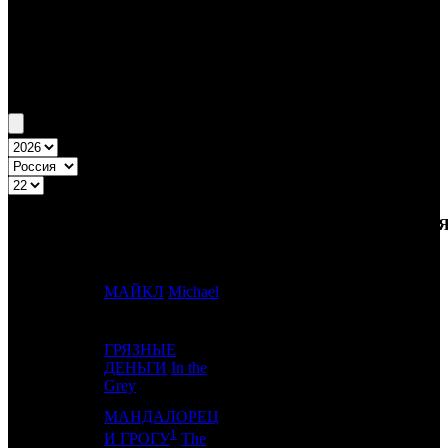
Бокс-офис России
Уикенд России №22 28.05.26 - 31.05.26
Топ-20
Уикенд России
ПРЕД.
ДИСТРИБЬЮТОР
№
Название
НЕДЕЛ
НЕДЕЛЯ
НЕД.
1
-
МАЙКЛ
Michael
VLG
1
ГРЯЗНЫЕ
2
1
ДЕНЬГИ
In the
CP
2
Grey
МАНДАЛОРЕЦ
1
И ГРОГУ
The
3
-
-
1