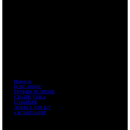
EXP
Экспонента Фильм
NMG
НМГ Кинопрокат
NKI
Наше кино
TNL
TenLetters
KNLG
Кинологистика
CPF
Capella Film
KAP
KINO.ART.PRO
WP
Уорлд Пикчерз
AOF
A-One Films
KNFT
КиноФанат
CIPA
CIPA
- Cinema Park Distribution
CKINO
CKINO
- Центр кино
PNR
PNR
- Пионер
SBF
SBF
- СБ Фильм
Новости
БОКС-ОФИС
ГРАФИК РЕЛИЗОВ
СТАТИСТИКА
СОБЫТИЯ
ЛИКБЕЗ ДЛЯ К/Т
о КОМПАНИИ
Профессиональное издание о кинопрокате.
© 2012-2026