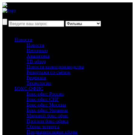
Новости
Новости
Интервью
Аналитика
ТВ-обзор
Новости кинопроизводства
Репортажи со съёмок
Рецензии
Технологии
БОКС-ОФИС
Бокс-офис России
Бокс-офис СНГ
Бокс-офис Москвы
Бокс-офис Украины
Мировой бокс-офис
Прогноз бокс-офиса
Сборы четверга
Предварительные сборы