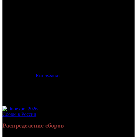
/
МОЙ ДРУГ НЕРПА
МОЙ ДРУГ НЕРПА
Дата начала проката в России:
28.05.2026
Кассовые сборы в России + СНГ на 31.05.2026:
721 009 руб.
Посещаемость в России + СНГ на 31.05.2026:
2 359 зрит.
Кассовые сборы в России на 31.05.2026:
721 009 руб.
Посещаемость в России на 31.05.2026:
2 359 зрит.
Дистрибьютор:
КиноФанат
Формат:
цифра
Жанр:
приключения
Производство:
Россия
Хронометраж:
65 минут
Рейтинг МКРФ:
12+
Сборы в России
Распределение сборов