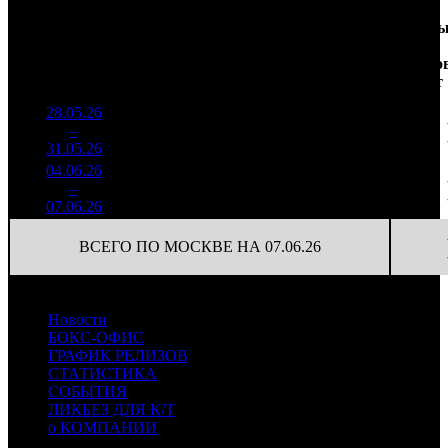
Доля
Наработка
Сеанс
Уикенд
от
на к/т
/
Нед.
Уикенд
Место
(сборы /
сборов
К/т
(сборы/
Сеансо
зрители)
в
зрители)
на к/т
России
28.05.26
3 739
44 514
1
–
8
139
14,2%
84
70
31.05.26
5 880
04.06.26
1 091
44
24 809
2
–
11
583
9,3%
(
-40
)
70
07.06.26
3 087
ВСЕГО ПО МОСКВЕ НА 07.06.26
Новости
БОКС-ОФИС
ГРАФИК РЕЛИЗОВ
СТАТИСТИКА
СОБЫТИЯ
ЛИКБЕЗ ДЛЯ К/Т
о КОМПАНИИ