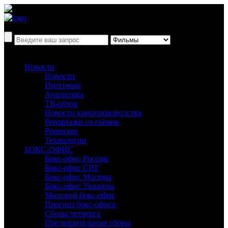
Новости
Новости
Интервью
Аналитика
ТВ-обзор
Новости кинопроизводства
Репортажи со съёмок
Рецензии
Технологии
БОКС-ОФИС
Бокс-офис России
Бокс-офис СНГ
Бокс-офис Москвы
Бокс-офис Украины
Мировой бокс-офис
Прогноз бокс-офиса
Сборы четверга
Предварительные сборы