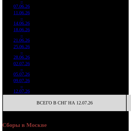
2
–
9
306
-54.27%
(
-439
)
19
07.06.26
30 666
11.06.26
3 479
414
8 405
3
–
17
666
-71.57%
(
-1186
)
19
14.06.26
7 798
18.06.26
860 096
102
8 432
4
–
23
-75.28%
1 982
(
-312
)
19
21.06.26
25.06.26
243 247
30
8 108
5
–
34
-71.72%
584
(
-72
)
19
28.06.26
02.07.26
188 026
15
12 535
6
–
38
-22.7%
419
(
-15
)
28
05.07.26
09.07.26
200 365
13 358
7
–
41
+6.56%
15
443
30
12.07.26
ВСЕГО В СНГ НА 12.07.26
Сборы в Москве