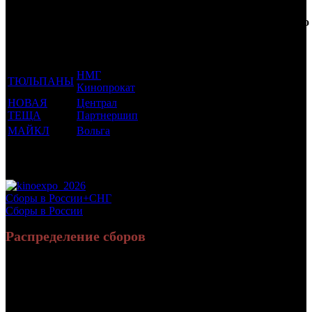
Фильмы, к
Кол-
которым
Возрастной
во
Количество
был
Дистрибьютор
рейтинг
недель
зрителей в
прикреплен
фильма
до
РФ, млн
трейлер
старта
НМГ
ТЮЛЬПАНЫ
12 +
12
0.196
Кинопрокат
НОВАЯ
Централ
12 +
12
0.675
ТЕЩА
Партнершип
МАЙКЛ
Вольга
18 +
0
4.039
Потенциальный охват аудитории трейлера
4.91
фильма
Просим сообщать в редакцию БК о найденых неточностях.
Сборы в России+СНГ
Сборы в России
Распределение сборов
62 917 901
150 572
Россия:
(97.7%)
(97.2%)
руб.
зрит.