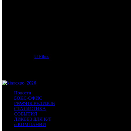
/
МЕГРЭ И УБИЙСТВО В ВЫСШЕМ ОБЩЕСТВЕ
МЕГРЭ И УБИЙСТВО В В
Дата старта релиза в России:
13 августа 2026 года
Оригинальное название:
Maigret in Society
Дистрибьютор:
U Films
Формат:
цифра
Жанр:
детектив
Производство:
Франция
Хронометраж:
79 минут
Новости
БОКС-ОФИС
ГРАФИК РЕЛИЗОВ
СТАТИСТИКА
СОБЫТИЯ
ЛИКБЕЗ ДЛЯ К/Т
о КОМПАНИИ