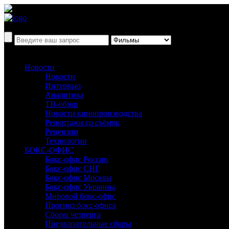
Новости
Новости
Интервью
Аналитика
ТВ-обзор
Новости кинопроизводства
Репортажи со съёмок
Рецензии
Технологии
БОКС-ОФИС
Бокс-офис России
Бокс-офис СНГ
Бокс-офис Москвы
Бокс-офис Украины
Мировой бокс-офис
Прогноз бокс-офиса
Сборы четверга
Предварительные сборы