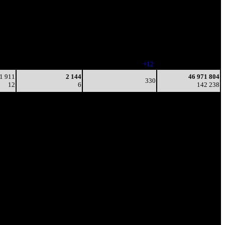
7 052
2 341
373
16 511 240
4
6
-
44 283
5 179
2 295
338
37 171 539
3
7
(
-35
)
108 927
1 186
1 913
326
45 472 905
2
6
(
-12
)
137 121
199
1 729
338
46 971 804
3
5
(
+12
)
142 238
1 911
2 144
46 971 804
330
12
6
142 238