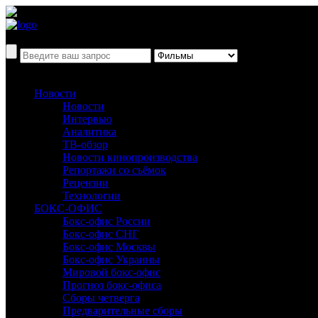
Новости
Новости
Интервью
Аналитика
ТВ-обзор
Новости кинопроизводства
Репортажи со съёмок
Рецензии
Технологии
БОКС-ОФИС
Бокс-офис России
Бокс-офис СНГ
Бокс-офис Москвы
Бокс-офис Украины
Мировой бокс-офис
Прогноз бокс-офиса
Сборы четверга
Предварительные сборы