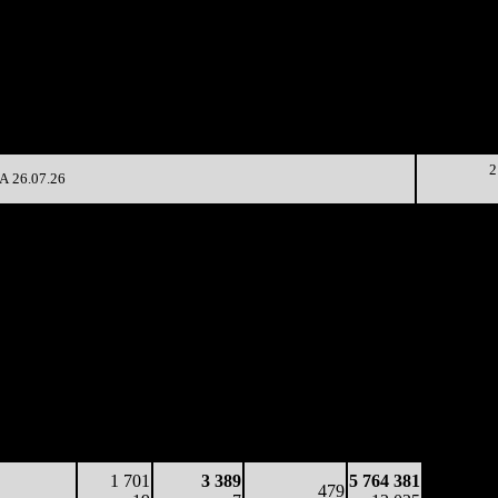
11 240
8 896
-
1 856
4 283
24
84 479
1 845
6 441
-28.02%
5 163
(
-11
)
19
69 401
679
3 342
-80.9%
6 965
(
-1166
)
10
4 010
75
4 587
-84.84%
1 019
(
-604
)
14
2
 26.07.26
аработка
Наработка
Сеансы /
Тотал
на к/т
на сеанс
Сеансов
Цена билета
(сборы/
(сборы/
(сборы/
на к/т
зрители)
зрители)
зрители)
29 496
609
4 311
576
2 625 167
51
7
7
-
4 559
16 822
346
4 278
508
5 083 318
33
4
8
(
-68
)
10 144
1 701
3 389
5 764 381
479