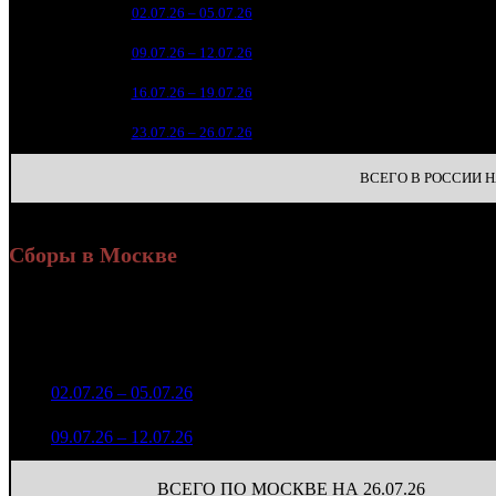
16 5
1
02.07.26 – 05.07.26
9
4
11 8
2
09.07.26 – 12.07.26
9
3
2 2
3
16.07.26 – 19.07.26
17
34
4
23.07.26 – 26.07.26
31
ВСЕГО В РОССИИ НА
Сборы в Москве
Н
Уикенд
Доля от сборов
Нед.
Уикенд
Место
(сборы /
К/т
в России
зрители)
2 625 167
1
02.07.26 – 05.07.26
9
15,9%
89
4 559
1 480 292
88
2
09.07.26 – 12.07.26
9
12,5%
2 913
(
-1
)
ВСЕГО ПО МОСКВЕ НА 26.07.26