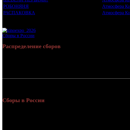
РОБОНЯНЯ
Атмосфера К
РАСПАКОВКА
Атмосфера К
Потенциальный охват аудитории трейлера фильма
Просим сообщать в редакцию БК о найденых неточностях.
Сборы в России
Распределение сборов
Россия:
СНГ:
Россия + СНГ
Сборы в России
Уикенд
Нед.
Уикенд
Место
(сборы /
зрители)