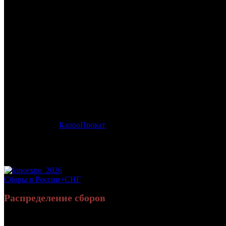
/
ДЕНЬ ВЫБОРОВ
ДЕНЬ ВЫБОРОВ
Дата начала проката в России:
18.10.2007
Кассовые сборы в России + СНГ на 15.12.2007:
153 795 923 руб
Посещаемость в России + СНГ на 15.12.2007:
971 857 зрит.
Посещаемость СНГ на 15.12.2007:
971 857 зрит.
Оригинальное название:
Den vyborov
Дистрибьютор:
КарроПрокат
Формат:
35мм
Жанр:
комедия
Производство:
Россия
Рейтинг МКРФ:
нет
Сборы в России+СНГ
Распределение сборов