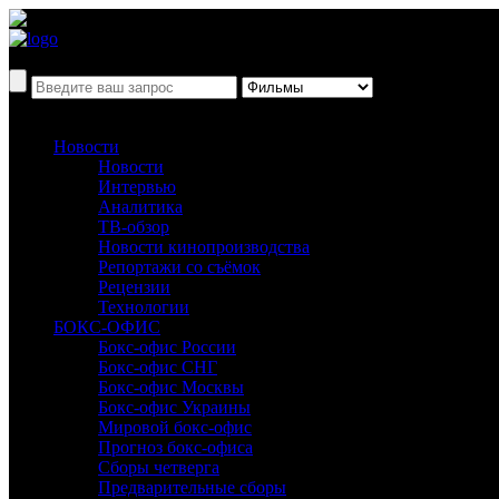
Новости
Новости
Интервью
Аналитика
ТВ-обзор
Новости кинопроизводства
Репортажи со съёмок
Рецензии
Технологии
БОКС-ОФИС
Бокс-офис России
Бокс-офис СНГ
Бокс-офис Москвы
Бокс-офис Украины
Мировой бокс-офис
Прогноз бокс-офиса
Сборы четверга
Предварительные сборы