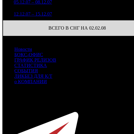
7
05.12.07 – 08.12.07
1
+171.22%
696
(
-7
)
106 220
2
8
12.12.07 – 15.12.07
1
-23.19%
831
(
-4
)
ВСЕГО В СНГ НА 02.02.08
Новости
БОКС-ОФИС
ГРАФИК РЕЛИЗОВ
СТАТИСТИКА
СОБЫТИЯ
ЛИКБЕЗ ДЛЯ К/Т
о КОМПАНИИ
Профессиональное издание о кинопрокате.
© 2012-2026
Телефон / факс +7-495-785-62-82