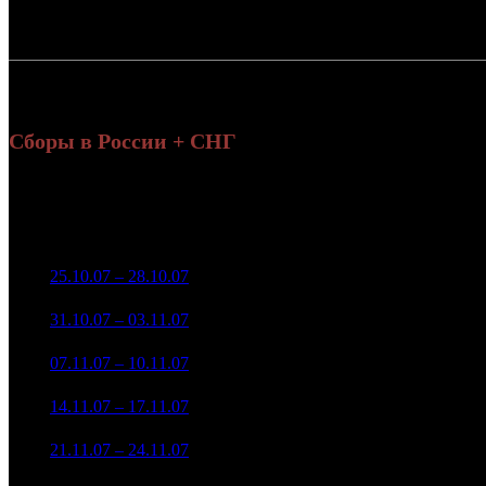
Россия:
СНГ:
Россия + СНГ
Сборы в России + СНГ
На
Уикенд
на
Нед.
Уикенд
Место
(сборы /
Изменение
Копии
(
зрители)
з
2 455 081
1
25.10.07 – 28.10.07
10
-
50
13 508
2 011 015
48
2
31.10.07 – 03.11.07
8
-18.09%
12 558
(
-2
)
476 740
13
3
07.11.07 – 10.11.07
8
-76.29%
2 414
(
-35
)
169 788
7
4
14.11.07 – 17.11.07
8
-64.39%
1 199
(
-6
)
134 543
5
21.11.07 – 24.11.07
4
-20.76%
7
1 689
138 293
6