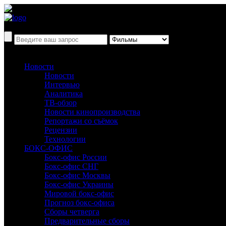
Новости
Новости
Интервью
Аналитика
ТВ-обзор
Новости кинопроизводства
Репортажи со съёмок
Рецензии
Технологии
БОКС-ОФИС
Бокс-офис России
Бокс-офис СНГ
Бокс-офис Москвы
Бокс-офис Украины
Мировой бокс-офис
Прогноз бокс-офиса
Сборы четверга
Предварительные сборы