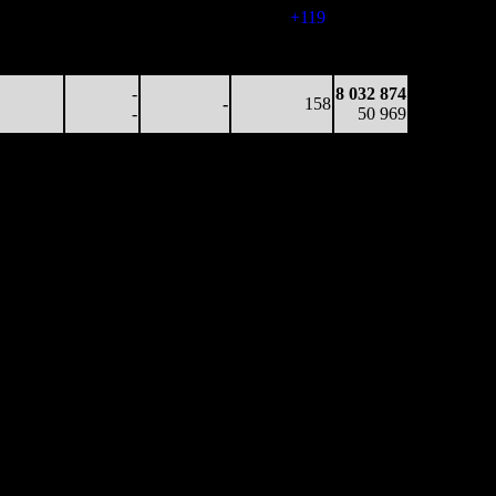
116
-
-
(
+119
)
48 188
53 110
-
-
128
7 650 578
416
-
-
(
-71
)
49 019
-
8 032 874
-
158
-
50 969