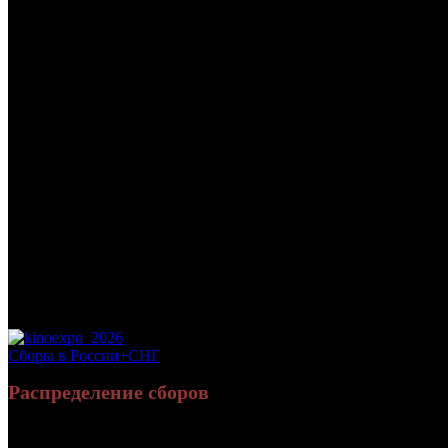
/
ЗАВЕТ
ЗАВЕТ
Дата начала проката в России:
25.10.2007
Кассовые сборы в России + СНГ на 02.02.2008:
8 032 874 руб.
Посещаемость в России + СНГ на 02.02.2008:
50 969 зрит.
Посещаемость СНГ на 02.02.2008:
50 969 зрит.
Оригинальное название:
Zavet
Дистрибьютор:
CP Classic
Формат:
35мм
Жанр:
комедия
Производство:
Франция
Рейтинг МКРФ:
нет
Сборы в России+СНГ
Распределение сборов