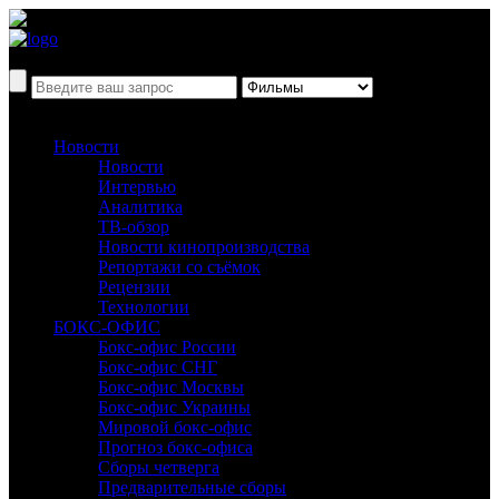
Новости
Новости
Интервью
Аналитика
ТВ-обзор
Новости кинопроизводства
Репортажи со съёмок
Рецензии
Технологии
БОКС-ОФИС
Бокс-офис России
Бокс-офис СНГ
Бокс-офис Москвы
Бокс-офис Украины
Мировой бокс-офис
Прогноз бокс-офиса
Сборы четверга
Предварительные сборы