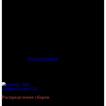
/
ГАВР
ГАВР
Дата начала проката в России:
21.06.2012
Кассовые сборы в России + СНГ на 18.11.2012:
808 223 руб.
Посещаемость в России + СНГ на 18.11.2012:
4 043 зрит.
Посещаемость СНГ на 18.11.2012:
4 043 зрит.
Оригинальное название:
Le Havre
Дистрибьютор:
Русский Репортаж
Формат:
цифра
Жанр:
драма
Производство:
Германия, Франция, Финляндия
Хронометраж:
93 минут
Рейтинг МКРФ:
нет
Сборы в России+СНГ
Распределение сборов