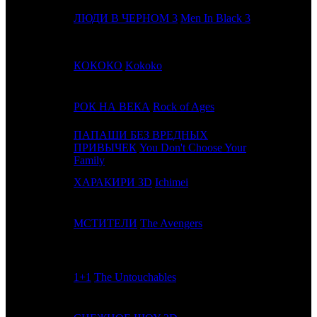
10
7
ЛЮДИ В ЧЕРНОМ 3
Men In Black 3
WDSSPR
11
9
КОКОКО
Kokoko
NKI
12
8
РОК НА ВЕКА
Rock of Ages
CAO
ПАПАШИ БЕЗ ВРЕДНЫХ
13
10
ПРИВЫЧЕК
You Don't Choose Your
CAE
Family
14
-
ХАРАКИРИ 3D
Ichimei
PF
15
11
МСТИТЕЛИ
The Avengers
WDSSPR
16
17
1+1
The Untouchables
CAE