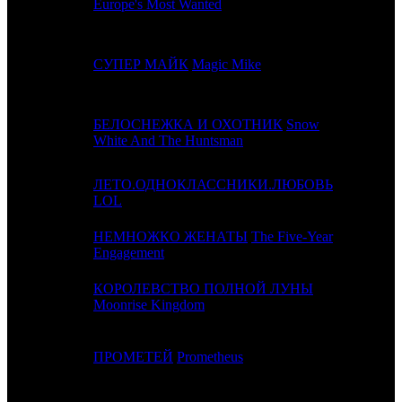
Europe's Most Wanted
4
-
СУПЕР МАЙК
Magic Mike
TFD
БЕЛОСНЕЖКА И ОХОТНИК
Snow
5
4
UPI
White And The Huntsman
ЛЕТО.ОДНОКЛАССНИКИ.ЛЮБОВЬ
6
-
VLG
LOL
НЕМНОЖКО ЖЕНАТЫ
The Five-Year
7
-
UPI
Engagement
КОРОЛЕВСТВО ПОЛНОЙ ЛУНЫ
8
6
PRD
Moonrise Kingdom
9
5
ПРОМЕТЕЙ
Prometheus
FOX