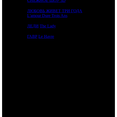
17
-
СНЕЖНОЕ ШОУ 3D
DK
ЛЮБОВЬ ЖИВЕТ ТРИ ГОДА
18
14
CPRG
L'amour Dure Trois Ans
19
-
ЛЕДИ
The Lady
CP
20
16
ГАВР
Le Havre
RUR
ИТОГО ТОП-10:
ИТОГО ТОП-20:
Расшифровка названий компаний-дистрибьюторов:
WDSSPR
WDSSPR
FOX
Fox
CPP
Централ Партнершип Paramount
TFD
Top Film Distribution
UPI
UPI
VLG
Вольга
PRD
Парадиз
NKI
Наше кино
CAO
Каро Премьер
CAE
Каскад фильм
PF
PF
- Premium Film