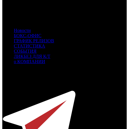
DK
Другое кино
CPRG
Cinema Prestige
CP
Централ Партнершип
RUR
Русский Репортаж
Новости
БОКС-ОФИС
ГРАФИК РЕЛИЗОВ
СТАТИСТИКА
СОБЫТИЯ
ЛИКБЕЗ ДЛЯ К/Т
о КОМПАНИИ
Профессиональное издание о кинопрокате.
© 2012-2026
Телефон / факс +7-495-785-62-82