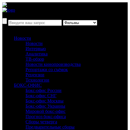
Новости
Новости
Интервью
Аналитика
ТВ-обзор
Новости кинопроизводства
Репортажи со съёмок
Рецензии
Технологии
БОКС-ОФИС
Бокс-офис России
Бокс-офис СНГ
Бокс-офис Москвы
Бокс-офис Украины
Мировой бокс-офис
Прогноз бокс-офиса
Сборы четверга
Предварительные сборы