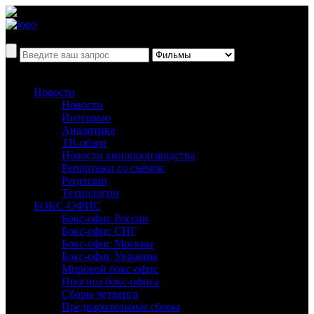
Новости
Новости
Интервью
Аналитика
ТВ-обзор
Новости кинопроизводства
Репортажи со съёмок
Рецензии
Технологии
БОКС-ОФИС
Бокс-офис России
Бокс-офис СНГ
Бокс-офис Москвы
Бокс-офис Украины
Мировой бокс-офис
Прогноз бокс-офиса
Сборы четверга
Предварительные сборы