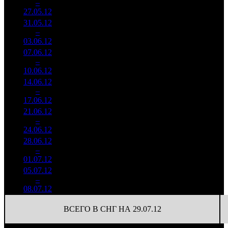
3
–
12
900
-33.21%
(
-40
)
139
27.05.12
8 629
31.05.12
1 320
15
88 000
4
–
9
000
-36.04%
(
-47
)
368
03.06.12
5 518
07.06.12
728 148
10
72 815
5
–
11
-44.84%
2 680
(
-5
)
268
10.06.12
14.06.12
460 570
46 057
6
–
13
-36.75%
10
2 280
228
17.06.12
21.06.12
406 300
8
50 788
7
–
14
-11.78%
2 024
(
-2
)
253
24.06.12
28.06.12
319 000
6
53 167
8
–
18
-21.49%
1 580
(
-2
)
263
01.07.12
05.07.12
110 500
5
22 100
9
–
22
-65.36%
533
(
-1
)
107
08.07.12
ВСЕГО В СНГ НА 29.07.12