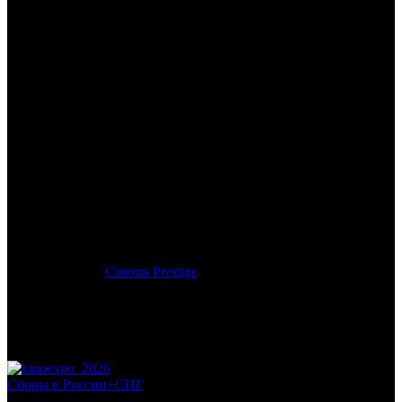
/
ЛЮБОВЬ ЖИВЕТ ТРИ ГОДА
ЛЮБОВЬ ЖИВЕТ ТРИ
ГОДА
Дата начала проката в России:
10.05.2012
Кассовые сборы в России + СНГ на 29.07.2012:
19 260 000
руб.
Посещаемость в России + СНГ на 29.07.2012:
78 450 зрит.
Посещаемость СНГ на 29.07.2012:
78 450 зрит.
Оригинальное название:
L'amour Dure Trois Ans
Дистрибьютор:
Cinema Prestige
Формат:
цифра
Жанр:
комедия
Производство:
Франция
Хронометраж:
98 минут
Рейтинг МКРФ:
нет
Сборы в России+СНГ