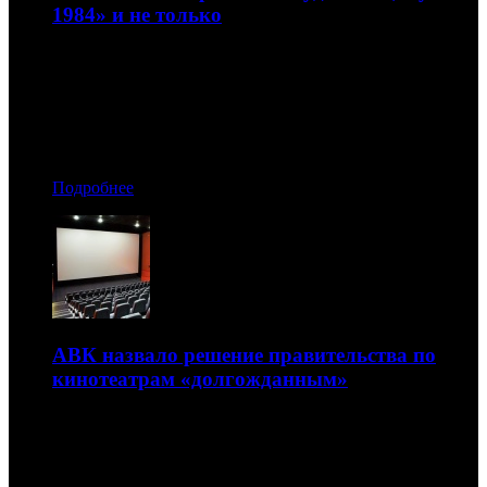
1984» и не только
Еще и семейный проект «Скуби-Ду» и мюзикл «На
высоте мечты»
25.03.2020 08:40
Автор: Артур Чачелов
Подробнее
АВК назвало решение правительства по
кинотеатрам «долгожданным»
Оно поможет площадкам попробовать минимизировать
потери от временного простоя
25.03.2020 06:30