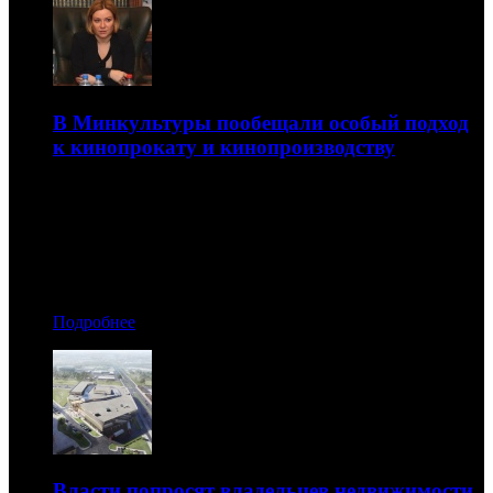
В Минкультуры пообещали особый подход
к кинопрокату и кинопроизводству
Ольга Любимова рассказала о принимаемых и
планируемых действиях ведомства
27.03.2020 10:50
Автор: Артур Чачелов
Подробнее
Власти попросят владельцев недвижимости