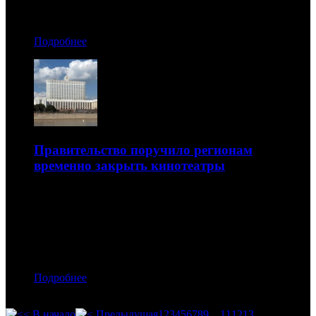
Автор: Артур Чачелов
Подробнее
Правительство поручило регионам
временно закрыть кинотеатры
Распоряжение поступило от вице-премьера Татьяны
Голиковой
24.03.2020 18:50
Автор: Артур Чачелов
Подробнее
1
2
3
4
5
6
7
8
9
10
11
12
13