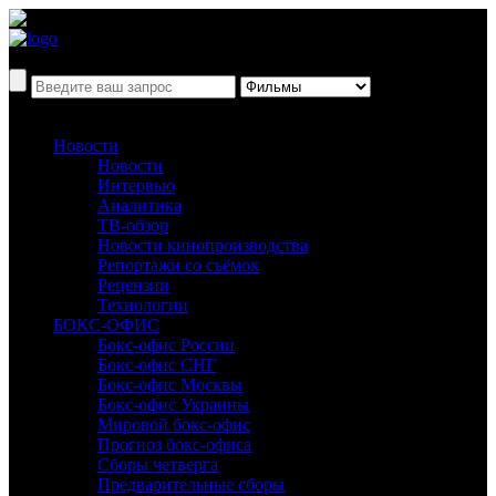
Новости
Новости
Интервью
Аналитика
ТВ-обзор
Новости кинопроизводства
Репортажи со съёмок
Рецензии
Технологии
БОКС-ОФИС
Бокс-офис России
Бокс-офис СНГ
Бокс-офис Москвы
Бокс-офис Украины
Мировой бокс-офис
Прогноз бокс-офиса
Сборы четверга
Предварительные сборы