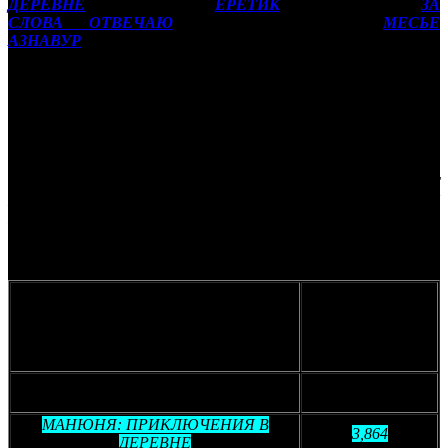
ДЕРЕВНЕ
(AK), триллер
ЕРЕТИК
(VLG), драмеди
ЗА
СЛОВА ОТВЕЧАЮ
(CRP) и байопик
МЕСЬЕ
АЗНАВУР
(PRD).
Новые, на этот раз деревенские приключения Манюни
предварительно заработали 3,9 млн рублей. Новинка
расположилась ниже предшествующей части, про
путешествие героини в Москву (4,8 млн рублей, стартовые
сборы – 98,7 млн), но выше новогодней части
(1,97 млн рублей, стартовые сборы – 70,7 млн). Также позади
остались семейные ленты
БАБА ЯГА СПАСАЕТ
МИР
(2,7 млн рублей, стартовые сборы – 95,9 млн),
ЧУК И
ГЕК. БОЛЬШОЕ ПУТЕШЕСТВИЕ
(1,7 млн рублей,
стартовые сборы – 45,2 млн) и
ПАЛЬМА
(1,1 млн рублей,
стартовые сборы – 103,9 млн).
Уровень
Фильм
предпродаж
(млн рублей)
МАНЮНЯ: ПРИКЛЮЧЕНИЯ В
4,834
МОСКВЕ
МАНЮНЯ: ПРИКЛЮЧЕНИЯ В
3,864
ДЕРЕВНЕ