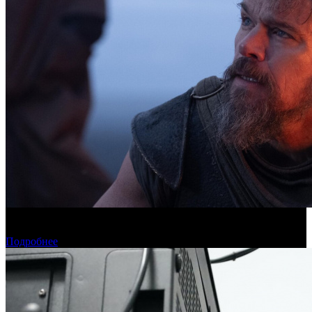
Касса четверга: пиратские релизы лидируют третью неделю
подряд
Подробнее