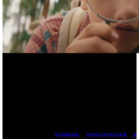
Предпродажи уикенда: новая
«Манюня» уступила «Приключениям в
Москве»
Сравниваем предстартовые показатели ключевых
новинок с конкурентами и референсами
Каждую неделю мы выбираем новинки и сравниваем
предпродажи их билетов на первый уикенд по состоянию на
18:00 среды (по данным ЕАИС) с показателями аналогов,
выходивших ранее. Сегодня мы рассмотрим
семейную картину
МАНЮНЯ: ПРИКЛЮЧЕНИЯ В