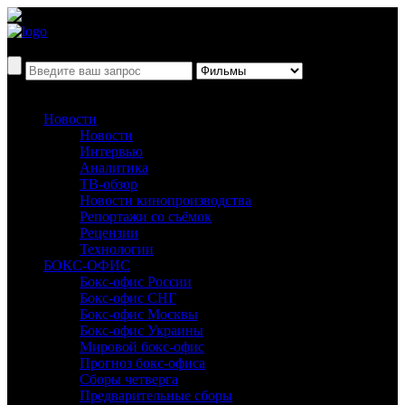
Новости
Новости
Интервью
Аналитика
ТВ-обзор
Новости кинопроизводства
Репортажи со съёмок
Рецензии
Технологии
БОКС-ОФИС
Бокс-офис России
Бокс-офис СНГ
Бокс-офис Москвы
Бокс-офис Украины
Мировой бокс-офис
Прогноз бокс-офиса
Сборы четверга
Предварительные сборы