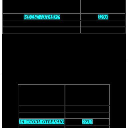
ЛАМБОРГИНИ: ЧЕЛОВЕК-
339,6
ЛЕГЕНДА
МЕСЬЕ АЗНАВУР
329,6
КОШАЧЬИ МИРЫ ЛУИСА УЙЭНА
318,2
ЭЙФЕЛЬ
139,4
Трагикомедия
ЗА СЛОВА ОТВЕЧАЮ
предварительно освоила
223,3 тысяч рублей. Новинка уступила картинам
ОБЕ ДВЕ
(502,1 тысяч рублей, стартовые сборы – 26,8 млн)
и
ДИКАЯ
(251,1 тысяч рублей, стартовые сборы – 25,2 млн),
однако в то же время обогнала комедии
ЧЕСТНЫЙ РАЗВОД
2
(152,6 тысяч рублей, стартовые сборы – 16,6 млн),
ЮРА
ДВОРНИК
(113,4 тысяч рублей, стартовые сборы – 21 млн) и
БУЛКИ
(81,2 тысяч рублей, стартовые сборы – 20,1 млн).
Уровень предпродаж
Фильм
(тыс. рублей)
ОБЕ ДВЕ
502,1
ДИКАЯ
251,1
ЗА СЛОВА ОТВЕЧАЮ
223,3