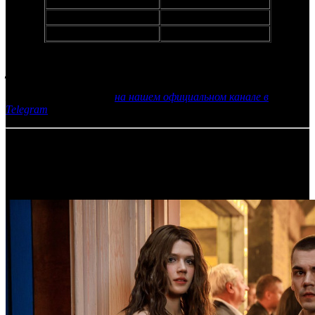
ЧЕСТНЫЙ РАЗВОД 2
152,6
ЮРА ДВОРНИК
113,4
БУЛКИ
81,2
Фото: кадр из фильма МАНЮНЯ: ПРИКЛЮЧЕНИЯ В
ДЕРЕВНЕ
Еще больше новостей
на нашем официальном канале в
Telegram
13.11.2024 Автор: Никита Никитин
Самое читаемое