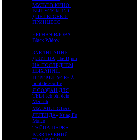
МУЛЬТ В КИНО.
ВЫПУСК № 129.
10
-
MVK
1
ДЛЯ ГЕРОЕВ И
ПРИНЦЕСС
ЧЕРНАЯ ВДОВА
11
6
WDS
6
Black Widow
ЗАКЛИНАНИЕ
12
7
EXP
2
ДЖИННА
The Djinn
НА ПОСЛЕДНЕМ
ДЫХАНИИ.
13
12
INK
2
1
ПЕРЕВЫПУСК
À
bout de souffle
Я СОЗДАН ДЛЯ
14
10
ТЕБЯ
Ich bin dein
VLG
2
Mensch
МУЛАН. НОВАЯ
1
15
11
MD
2
ЛЕГЕНДА
Kung Fu
Mulan
ТАЙНА ПАРКА
1
16
15
MFC
2
РАЗВЛЕЧЕНИЙ