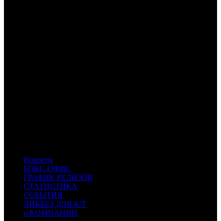
по данным ЕАИС
Расшифровка названий компаний-дистрибьюторов:
WDS
WDS
UPI
UPI
SPPR
SPPR
PIFD
Planeta Inform Film Distribution
CPF
Capella Film
MVK
MVK
EXP
Экспонента Фильм
INK
Иноекино
VLG
Вольга
MD
MDfilm
MFC
Magic Film Company
BN
Белые ночи
PRD
Парадиз
ZK
ZK
- Задорное кино
SBF
SBF
- СБ Фильм
Новости
БОКС-ОФИС
ГРАФИК РЕЛИЗОВ
СТАТИСТИКА
СОБЫТИЯ
ЛИКБЕЗ ДЛЯ К/Т
о КОМПАНИИ