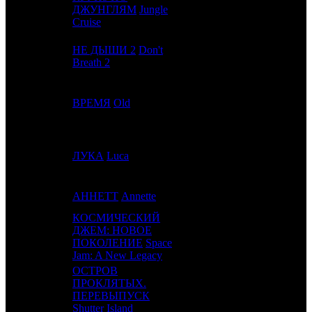
3
2
ДЖУНГЛЯМ
Jungle
WDS
3
Cruise
НЕ ДЫШИ 2
Don't
4
-
SPPR
1
Breath 2
5
3
ВРЕМЯ
Old
UPI
4
6
4
ЛУКА
Luca
WDS
9
7
-
АННЕТТ
Annette
PIFD
1
КОСМИЧЕСКИЙ
ДЖЕМ: НОВОЕ
8
5
UPI
5
ПОКОЛЕНИЕ
Space
Jam: A New Legacy
ОСТРОВ
ПРОКЛЯТЫХ.
9
-
CPF
1
ПЕРЕВЫПУСК
Shutter Island