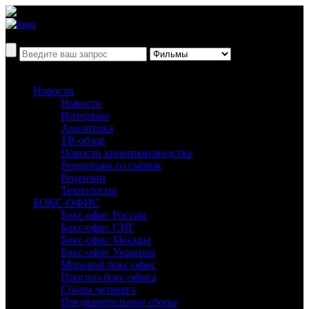
Новости
Новости
Интервью
Аналитика
ТВ-обзор
Новости кинопроизводства
Репортажи со съёмок
Рецензии
Технологии
БОКС-ОФИС
Бокс-офис России
Бокс-офис СНГ
Бокс-офис Москвы
Бокс-офис Украины
Мировой бокс-офис
Прогноз бокс-офиса
Сборы четверга
Предварительные сборы