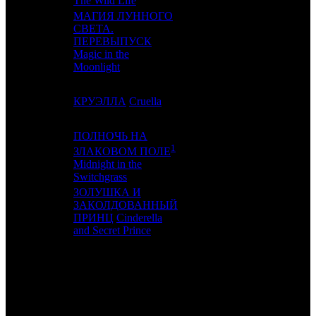
The Wild Life
МАГИЯ ЛУННОГО
СВЕТА.
17
-
ПЕРЕВЫПУСК
BN
1
Magic in the
Moonlight
18
14
КРУЭЛЛА
Cruella
WDS
11
ПОЛНОЧЬ НА
1
ЗЛАКОВОМ ПОЛЕ
19
13
PRD
2
Midnight in the
Switchgrass
ЗОЛУШКА И
ЗАКОЛДОВАННЫЙ
20
9
EXP
3
ПРИНЦ
Cinderella
and Secret Prince
ИТОГО ТОП-10:
ИТОГО ТОП-20:
Примечание:
1