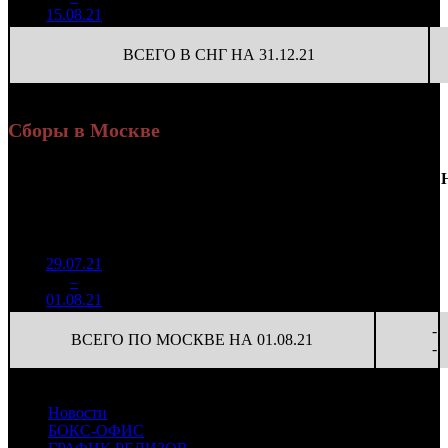
2 942
(
-828
)
13
15.08.21
ВСЕГО В СНГ НА 31.12.21
Сборы в Москве
Доля
Наработка
Сеансы
Уикенд
от
К/
на к/т
/
Нед.
Уикенд
Место
(сборы /
сборов
т
(сборы/
Сеансов
зрители)
в
зрители)
на к/т
России
29.07.21
1 216
14 316
-
1
–
8
870
17,1%
85
49
-
01.08.21
4 205
-
ВСЕГО ПО МОСКВЕ НА 01.08.21
-
Новости
БОКС-ОФИС