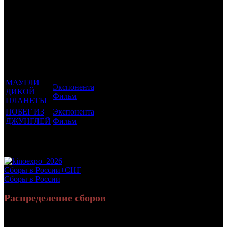
Трейлеринг
Фильмы, к
Кол-
которым
Возрастной
во
Количество
был
Дистрибьютор
рейтинг
недель
зрителей в
прикреплен
фильма
до
РФ, млн
трейлер
старта
МАУГЛИ
Экспонента
ДИКОЙ
6 +
116
0.194
Фильм
ПЛАНЕТЫ
ПОБЕГ ИЗ
Экспонента
6 +
97
0.124
ДЖУНГЛЕЙ
Фильм
Потенциальный охват аудитории трейлера
0.319
фильма
Просим сообщать в редакцию БК о найденых неточностях.
Сборы в России+СНГ
Сборы в России
Распределение сборов