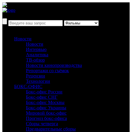
Новости
Новости
Интервью
Аналитика
ТВ-обзор
Новости кинопроизводства
Репортажи со съёмок
Рецензии
Технологии
БОКС-ОФИС
Бокс-офис России
Бокс-офис СНГ
Бокс-офис Москвы
Бокс-офис Украины
Мировой бокс-офис
Прогноз бокс-офиса
Сборы четверга
Предварительные сборы