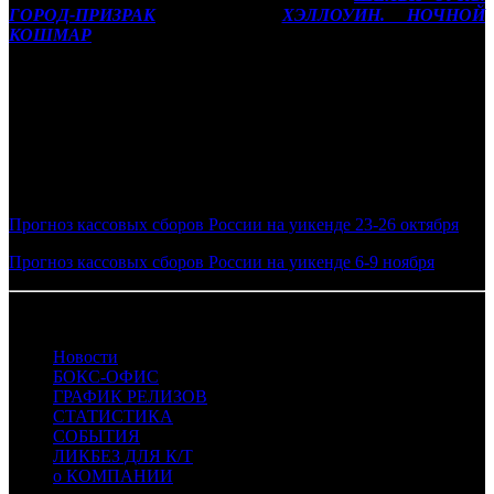
ГОРОД-ПРИЗРАК
(VLG) и
ХЭЛЛОУИН. НОЧНОЙ
КОШМАР
(EXP) с результатом около 15-20 млн рублей за
весь уикенд.
Фото: кадр из фильма ПАПИНЫ ДОЧКИ. МАМА
ВЕРНУЛАСЬ
Смотрите также:
Прогноз кассовых сборов России на уикенде 23-26 октября
Прогноз кассовых сборов России на уикенде 6-9 ноября
30.10.2025 Автор: БК
Новости
БОКС-ОФИС
ГРАФИК РЕЛИЗОВ
СТАТИСТИКА
СОБЫТИЯ
ЛИКБЕЗ ДЛЯ К/Т
о КОМПАНИИ