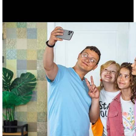
108
942
000
368
000