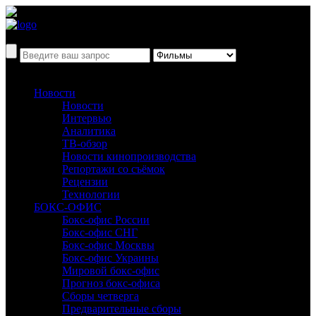
Новости
Новости
Интервью
Аналитика
ТВ-обзор
Новости кинопроизводства
Репортажи со съёмок
Рецензии
Технологии
БОКС-ОФИС
Бокс-офис России
Бокс-офис СНГ
Бокс-офис Москвы
Бокс-офис Украины
Мировой бокс-офис
Прогноз бокс-офиса
Сборы четверга
Предварительные сборы