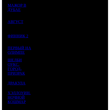
110
1
МАЖОР В
4
CP
1500
000
384
73 333
-
ДУБАЕ
000
170
70
880
5
АВГУСТ
CP
800
000
87 500
-35
836
000
60
755
6
ФИННИК 2
NMG
2000
000
30 000
-22
002
000
25
ПЕРВЫЙ НА
314
7
CP
600
000
41 667
-46
ОЛИМПЕ
584
000
ШЕЛБИ
20
ОУКС.
251
8
VLG
800
000
25 000
-
ГОРОД-
667
000
ПРИЗРАК
18
226
9
ДРАКУЛА
AK
400
000
45 000
-48
501
000
ХЭЛЛОУИН.
15
188
10
НОЧНОЙ
EXP
800
000
18 750
-
750
КОШМАР
000
1
13