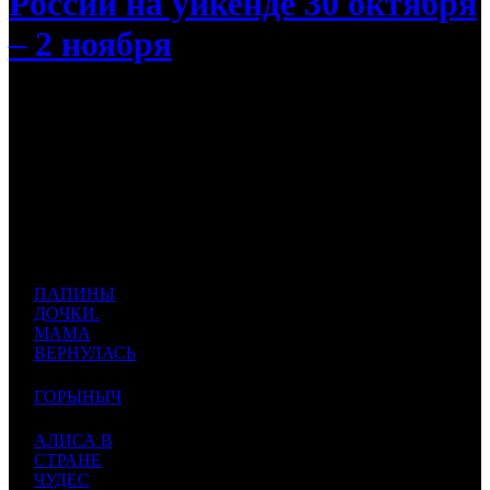
России на уикенде 30 октября
– 2 ноября
Проект «Папины дочки. Мама вернулась» вырвется в
лидеры проката
Прогноз
Наработка
Падение
Дист.
Кол-
БК
№
Название
в
во
сборов
СНГ
к/т
руб.
USD
руб.
%
ПАПИНЫ
300
3
ДОЧКИ.
1
AK
2000
000
775
150 000
-
МАМА
000
009
ВЕРНУЛАСЬ
250
3
2
ГОРЫНЫЧ
VLG
2200
000
145
113 636
-27
000
841
АЛИСА В
240
3
3
СТРАНЕ
CP
2000
000
020
120 000
-29
ЧУДЕС
000
008