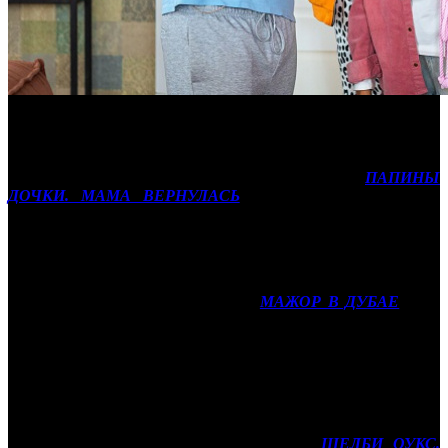
На последний традиционный октябрьский уикенд выпадает
всего один выходной день, что очевидно скажется на
результатах всего бокс-офиса. Выдающийся уровень
предпродаж показывает российская комедия
ПАПИНЫ
ДОЧКИ. МАМА ВЕРНУЛАСЬ
(AK). Даже несмотря на
высокий фанатский фактор релиза и сильных холдоверов
прошлой недели, также работающих на семейную аудиторию,
стартовать новинка должна в районе 300 млн рублей.
На контрпрограммировании лидеру в прокат выйдет
рассчитаный на взрослого зрителя
МАЖОР В ДУБАЕ
(CP).
Новинка для своего жанра также показывает хорошие
предварительные цифры и должна будет записать на свой счет
за четыре дня проката порядка 100-120 млн рублей.
Предстоящий Хэллоуин сподвиг прокатчиков заявить на дату
сразу несколько фильмов ужасов. Правда, ни один из них не
обладает по-настоящему высоким кассовым потенциалом. В
топ-10 уикенда должны будут пробиться
ШЕЛБИ ОУКС.