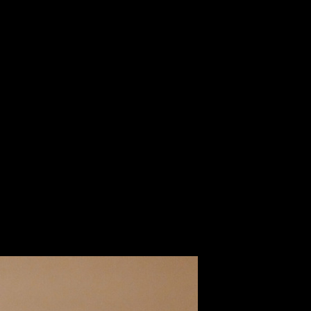
Прогноз БК
Наработка
Падение
Кол-во
 в СНГ
к/т
руб.
USD
руб.
сборов %
1100
160 000 000
1 990 545
145 455
-
1500
65 000 000
808 659
43 333
-35
1700
64 000 000
796 218
37 647
-47
1500
50 000 000
622 045
33 333
-
2000
48 000 000
597 163
24 000
-33
500
45 000 000
559 841
90 000
-40
1000
25 000 000
311 023
25 000
-
1200
23 000 000
286 141
19 167
-
700
17 000 000
211 495
24 286
-55
497 000 000
6 183 130