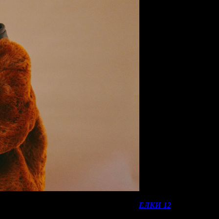
стать новая часть новогодней франшизы
ЕЛКИ 12
(NMG). Проек
возглавить прокат.