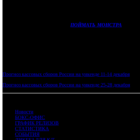
Основным предложением уикенда для детской аудитории выг
семейного множителя он вполне может претендовать на 40-50 
Американский фэнтези-экшен
ПОЙМАТЬ МОНСТРА
(AK), н
25 млн рублей за четыре дня проката.
Также в десятку лучших релизов уикенда должна попасть фант
Фото: кадр со съемок фильма ЕЛКИ 12
Смотрите также:
Прогноз кассовых сборов России на уикенде 11-14 декабря
Прогноз кассовых сборов России на уикенде 25-28 декабря
18.12.2025 Автор: БК
Новости
БОКС-ОФИС
ГРАФИК РЕЛИЗОВ
СТАТИСТИКА
СОБЫТИЯ
ЛИКБЕЗ ДЛЯ К/Т