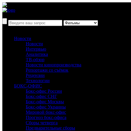
Новости
Новости
Интервью
Аналитика
ТВ-обзор
Новости кинопроизводства
Репортажи со съёмок
Рецензии
Технологии
БОКС-ОФИС
Бокс-офис России
Бокс-офис СНГ
Бокс-офис Москвы
Бокс-офис Украины
Мировой бокс-офис
Прогноз бокс-офиса
Сборы четверга
Предварительные сборы