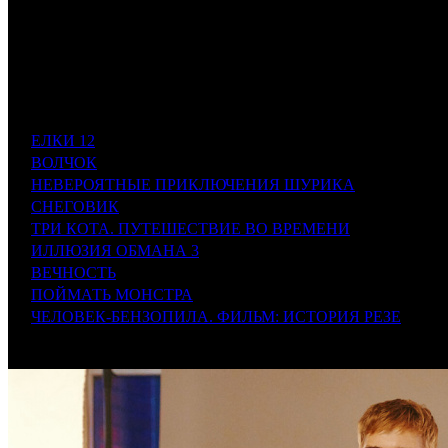
«Елки 12» должны забрать золото уикенда
№
Название
Дист.
1
ЕЛКИ 12
NMG
2
ВОЛЧОК
CP
3
НЕВЕРОЯТНЫЕ ПРИКЛЮЧЕНИЯ ШУРИКА
CP
4
СНЕГОВИК
NKI
5
ТРИ КОТА. ПУТЕШЕСТВИЕ ВО ВРЕМЕНИ
NMG
6
ИЛЛЮЗИЯ ОБМАНА 3
AK
7
ВЕЧНОСТЬ
VLG
8
ПОЙМАТЬ МОНСТРА
AK
9
ЧЕЛОВЕК-БЕНЗОПИЛА. ФИЛЬМ: ИСТОРИЯ РЕЗЕ
PNR