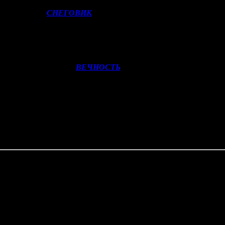
лядит сказка
СНЕГОВИК
(NKI). Фильм демонстрирует не сам
млн рублей по итогу недели.
апротив, рассчитан на более взрослую публику. Картина с Мад
астическая мелодрама
ВЕЧНОСТЬ
(VLG), которая может претен