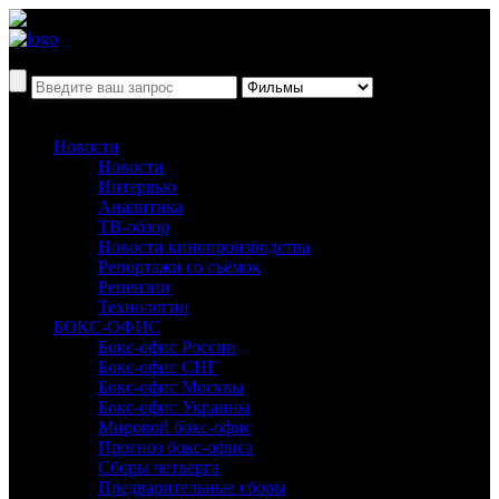
Новости
Новости
Интервью
Аналитика
ТВ-обзор
Новости кинопроизводства
Репортажи со съёмок
Рецензии
Технологии
БОКС-ОФИС
Бокс-офис России
Бокс-офис СНГ
Бокс-офис Москвы
Бокс-офис Украины
Мировой бокс-офис
Прогноз бокс-офиса
Сборы четверга
Предварительные сборы