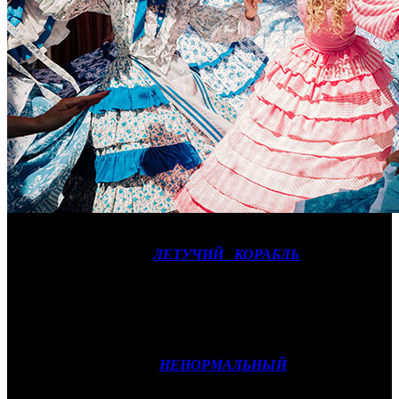
В последний уикенд марта лидером российского проката
вновь станет сказка
ЛЕТУЧИЙ КОРАБЛЬ
(NKI). Из-за
траурных дней прошлой недели фильм Ильи Учителя не смог
выработать весь свой потенциал в первый уикенд, так что не
исключено, что отложенный спрос сработает на втором, и
проект запишет на свой счет порядка 400 млн рублей.
Лучшей новинкой недели, по всей видимости, станет
отечественное драмеди
НЕНОРМАЛЬНЫЙ
(CP). У фильма
не самые впечатляющие предпродажи, но зато широкая
роспись и солидная рекламная кампания, которые смогут