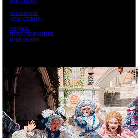
ИНСТИНКТ
607
000
17
ПОЗЫВНОЙ
183
5
AK
1800
000
9 444
-21
«ПАССАЖИР»
605
000
УИДЖИ.
15
162
6
ПОТУСТОРОННЕЕ
EXP
800
000
18 750
-
005
ИЗМЕРЕНИЕ
000
534
5
000
767
000
361