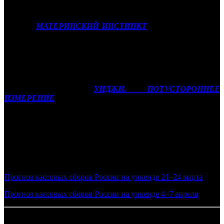
вывести его сборы на уровень 35-40 млн рублей.
Триллер
МАТЕРИНСКИЙ ИНСТИНКТ
(VLG) с Джессикой
Честейн и Энн Хэтуэй в главных ролях станет главным
предложением для любителей остросюжетного кино.
Несколько смущает, разве что, исторический сеттинг картины,
который в нашей стране не сильно популярен, но 20-25 млн
рублей за четыре дня проката новинка вполне может осилить.
Фильм ужасов
УИДЖИ. ПОТУСТОРОННЕЕ
ИЗМЕРЕНИЕ
(EXP) также должен будет попасть в десятку по
итогу уикенда. Аргентинский ужастик на предварительных
продажах показывает довольно уверенные для жанра цифры и
скорее всего заработает порядка 13-15 млн рублей.
Фото: кадр из фильма ЛЕТУЧИЙ КОРАБЛЬ
Смотрите также:
Прогноз кассовых сборов России на уикенде 21–24 марта
Прогноз кассовых сборов России на уикенде 4–7 апреля
28.03.2024 Автор: БК