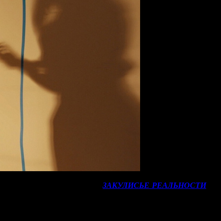
иятный сюприз. Фильм ужасов
ЗАКУЛИСЬЕ РЕАЛЬНОСТИ
(VL
 сборы новинки по всему миру, можно смело предположить, что 
 лидерство в прокате по-прежнему должен удержать музыкальный