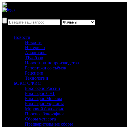
Новости
Новости
Интервью
Аналитика
ТВ-обзор
Новости кинопроизводства
Репортажи со съёмок
Рецензии
Технологии
БОКС-ОФИС
Бокс-офис России
Бокс-офис СНГ
Бокс-офис Москвы
Бокс-офис Украины
Мировой бокс-офис
Прогноз бокс-офиса
Сборы четверга
Предварительные сборы