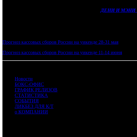
Еще одна новинка уикенда, семейная картина
ДЕНИ И МЭНИ 
Фото: кадр из фильма ЗАКУЛИСЬЕ РЕАЛЬНОСТИ
Смотрите также:
Прогноз кассовых сборов России на уикенде 28-31 мая
Прогноз кассовых сборов России на уикенде 11-14 июня
03.06.2026 Автор: БК
Новости
БОКС-ОФИС
ГРАФИК РЕЛИЗОВ
СТАТИСТИКА
СОБЫТИЯ
ЛИКБЕЗ ДЛЯ К/Т
о КОМПАНИИ
Профессиональное издание о кинопрокате.
© 2012-2026
Телефон / факс +7-495-785-62-82