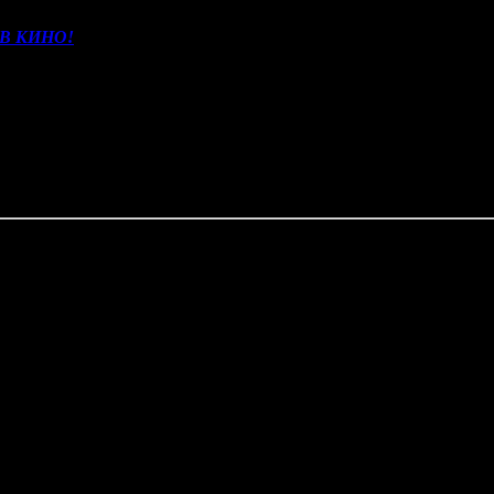
В КИНО!
(NMG) может заработать в стартовый уикенд около 25