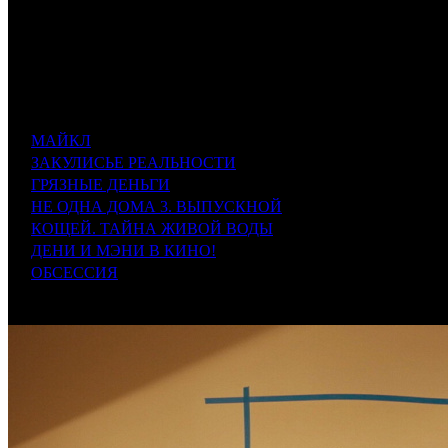
«Закулисье реальности» готовит кинотеатрам приятный сю
Кол-во
№
Название
Дист. в СНГ
к/т
1
МАЙКЛ
VLG
1400
23
2
ЗАКУЛИСЬЕ РЕАЛЬНОСТИ
VLG
1200
15
3
ГРЯЗНЫЕ ДЕНЬГИ
CP
1000
55
4
НЕ ОДНА ДОМА 3. ВЫПУСКНОЙ
AK
1800
35
5
КОЩЕЙ. ТАЙНА ЖИВОЙ ВОДЫ
VLG
2200
33
6
ДЕНИ И МЭНИ В КИНО!
NMG
1800
30
7
ОБСЕССИЯ
EXP
1000
30
56