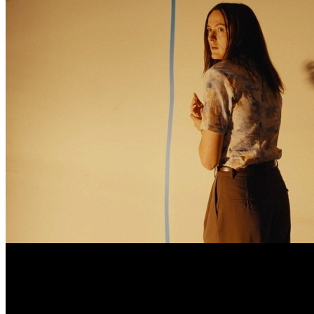
В первый летний уикенд, судя по всему, кинотеатры ждет пр
сравнимы с
ВОЗВРАЩЕНИЕМ В САЙЛЕНТ ХИЛЛ
. Учитывая
млн рублей.
Впрочем, этого все равно не хватит, чтобы возглавить чарт –