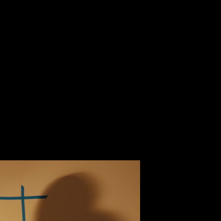
рприз
Прогноз БК
Наработка
Падение
руб.
USD
руб.
сборов %
0 000 000
3 136 079
164 286
-27
0 000 000
2 045 269
125 000
-
 000 000
749 932
55 000
-52
 000 000
477 229
19 444
-41
 000 000
449 959
15 000
-27
 000 000
409 054
16 667
-
 000 000
409 054
30 000
-37
3 000 000
7 676 575