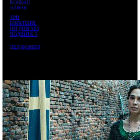
КОДЕКС
287
5
NKI
1000
000
22 000
-
ДАНТЕ
958
000
ТРИ
21
БОГАТЫРЯ.
274
6
VLG
2000
000
10 500
-25
НИ ДНЯ БЕЗ
869
000
ПОДВИГА 3
20
261
7
ДЕД ФОМИЧ
NMG
2000
000
10 000
-27
780
000
278
3
000
638
000
743