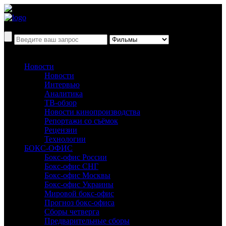
Новости
Новости
Интервью
Аналитика
ТВ-обзор
Новости кинопроизводства
Репортажи со съёмок
Рецензии
Технологии
БОКС-ОФИС
Бокс-офис России
Бокс-офис СНГ
Бокс-офис Москвы
Бокс-офис Украины
Мировой бокс-офис
Прогноз бокс-офиса
Сборы четверга
Предварительные сборы