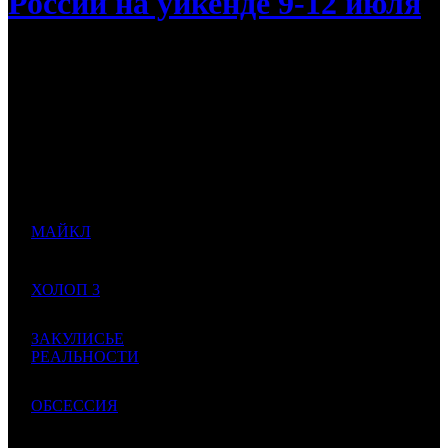
России на уикенде 9-12 июля
Ожидается самый слабый уикенд июля
Прогноз
Наработка
Падение
Дист.
Кол-
БК
№
Название
в
во
сборов
СНГ
к/т
руб.
USD
руб.
%
100
1
1
МАЙКЛ
VLG
850
000
308
117 647
-11
000
901
65
850
2
ХОЛОП 3
CP
1000
000
65 000
-19
785
000
25
ЗАКУЛИСЬЕ
327
3
VLG
500
000
50 000
-25
РЕАЛЬНОСТИ
225
000
25
327
4
ОБСЕССИЯ
EXP
330
000
75 758
-3
225
000
22