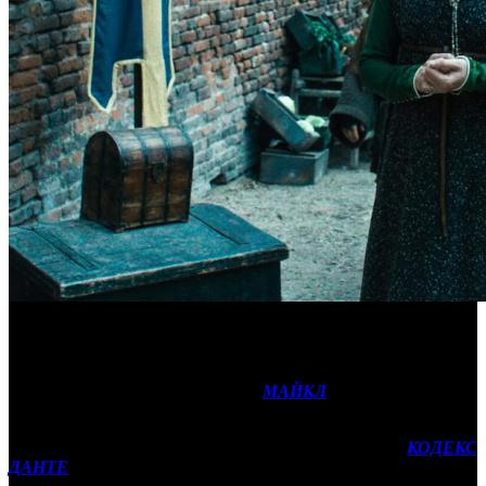
Предстоящий уикенд не порадует кинотеатры кассовыми
новинками и станет самым слабым в июльском прокате.
Лидерство с минимальным снижением сборов должен
сохранить музыкальный байопик
МАЙКЛ
(VLG).
Единственной премьерой, которая может привлечь массового
зрителя, выглядит приключенческий фильм
КОДЕКС
ДАНТЕ
(NKI) с Оскаром Айзеком и Галь Гадот в главных