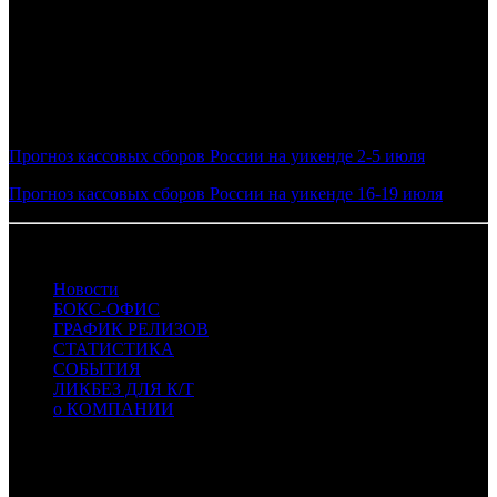
ролях. Картина демонстрирует достойный уровень
предпродаж и может рассчитывать на старт в диапазоне 20–25
млн рублей за четыре дня проката.
Фото: кадр из фильма КОДЕКС ДАНТЕ
Смотрите также:
Прогноз кассовых сборов России на уикенде 2-5 июля
Прогноз кассовых сборов России на уикенде 16-19 июля
08.07.2026 Автор: БК
Новости
БОКС-ОФИС
ГРАФИК РЕЛИЗОВ
СТАТИСТИКА
СОБЫТИЯ
ЛИКБЕЗ ДЛЯ К/Т
о КОМПАНИИ
Профессиональное издание о кинопрокате.
© 2012-2026
Телефон / факс +7-495-785-62-82