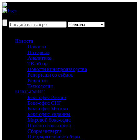
Новости
Новости
Интервью
Аналитика
ТВ-обзор
Новости кинопроизводства
Репортажи со съёмок
Рецензии
Технологии
БОКС-ОФИС
Бокс-офис России
Бокс-офис СНГ
Бокс-офис Москвы
Бокс-офис Украины
Мировой бокс-офис
Прогноз бокс-офиса
Сборы четверга
Предварительные сборы