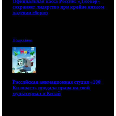
Официальная касса России: «Джокер»
сохраняет лидерство при крайне низком
падении сборов
«Гемини» смог занять только третье место
16.10.2019 08:50
Подробнее
Российская анимационная студия «100
Киловатт» продала права на свой
мультсериал в Китай
Проект «Домики» купила Beijing Time Flying Fish Culture
Media Co., LTD