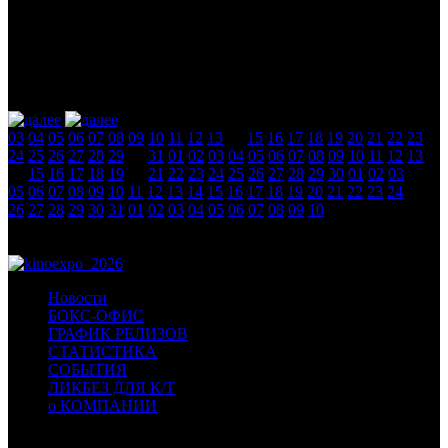
Календарь
август 2026
новости
03
04
05
06
07
08
09
10
11
12
13
14
15
16
17
18
19
20
21
22
23
24
25
26
27
28
29
30
31
01
02
03
04
05
06
07
08
09
10
11
12
13
14
15
16
17
18
19
20
21
22
23
24
25
26
27
28
29
30
01
02
03
04
05
06
07
08
09
10
11
12
13
14
15
16
17
18
19
20
21
22
23
24
25
26
27
28
29
30
31
01
02
03
04
05
06
07
08
09
10
Новости
БОКС-ОФИС
ГРАФИК РЕЛИЗОВ
СТАТИСТИКА
СОБЫТИЯ
ЛИКБЕЗ ДЛЯ К/Т
о КОМПАНИИ
Профессиональное издание о кинопрокате.