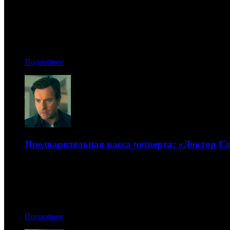
Представители больших международных СМИ увидят нов
08.11.2019 12:00
Автор: Артур Чачелов
Подробнее
Предварительная касса четверга: «Доктор С
«Девятая» показала более чем скромный результат
08.11.2019 09:30
Автор: Георгий Романов
Подробнее