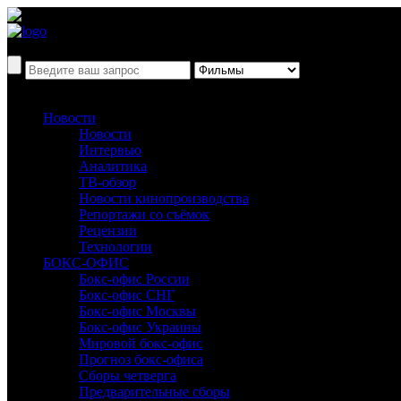
Новости
Новости
Интервью
Аналитика
ТВ-обзор
Новости кинопроизводства
Репортажи со съёмок
Рецензии
Технологии
БОКС-ОФИС
Бокс-офис России
Бокс-офис СНГ
Бокс-офис Москвы
Бокс-офис Украины
Мировой бокс-офис
Прогноз бокс-офиса
Сборы четверга
Предварительные сборы