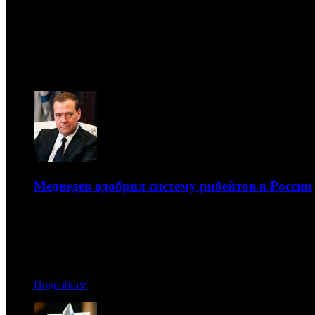
Новости
10.08
Медведев одобрил систему рибейтов в России
В 2019 году на рибейты иностранным компаниям будет в
09.11.2019 14:40
Автор: Рая Башинская
Подробнее