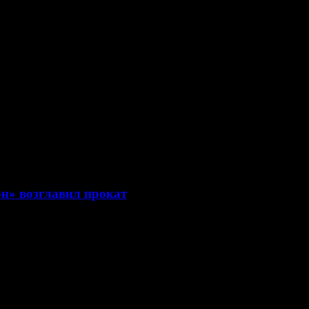
ое российское кино
он» возглавил прокат