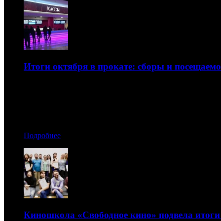
Итоги октября в прокате: сборы и посещаемо
Хитовый контент стал залогом резкого роста кассы
08.11.2019 00:00
Автор: Артур Чачелов, Ольга Куликова
Подробнее
Киношкола «Свободное кино» подвела итоги 