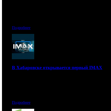
17 ведущих студий и дистрибьюторов представили более 
08.11.2019 20:30
Автор: Рая Башинская
Подробнее
В Хабаровске открывается первый IMAX
Новый кинотеатр станет третьим IMAX для Дальнего Во
08.11.2019 20:10
Автор: Рая Башинская
Подробнее