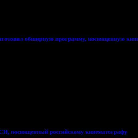
иготовил обширную программу, посвященную кин
СИ, посвященный российскому кинематографу