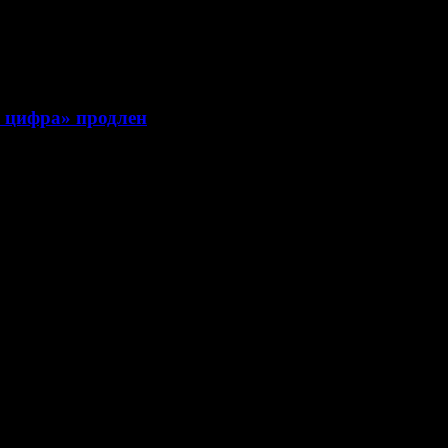
я цифра» продлен
ав профессионального жюри