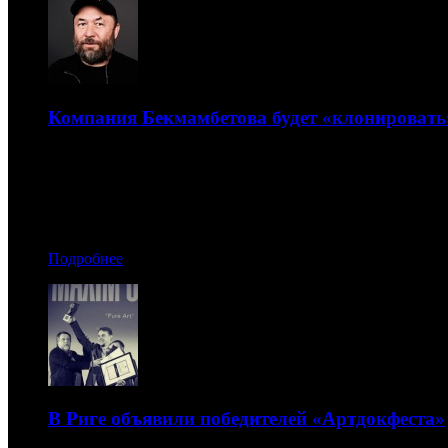
Компания Бекмамбетова будет «клонировать»
Screenlife займется развитием нейросети для «воспроизве
29.10.2019 12:50
Автор: Рая Башинская
Подробнее
В Риге объявили победителей «Артдокфеста»