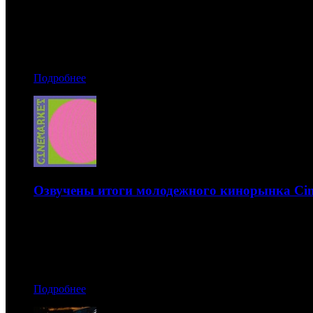
Гран-при получил латвийско-эстонский фильм о жизни в
29.10.2019 11:00
Автор: Рая Башинская
Подробнее
Озвучены итоги молодежного кинорынка Cin
Там прошли несколько питчингов проектов, отобранных со
29.10.2019 10:50
Автор: Дмитрий Некрасов
Подробнее