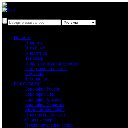
Новости
Новости
Интервью
Аналитика
ТВ-обзор
Новости кинопроизводства
Репортажи со съёмок
Рецензии
Технологии
БОКС-ОФИС
Бокс-офис России
Бокс-офис СНГ
Бокс-офис Москвы
Бокс-офис Украины
Мировой бокс-офис
Прогноз бокс-офиса
Сборы четверга
Предварительные сборы