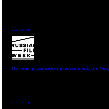
Последние разработки представили свыше 50 компаний с
28.10.2019 14:20
Автор: Рая Башинская
Подробнее
Питчинг российских проектов пройдет в Лон
В британской столице состоится второй Industry Forum
28.10.2019 13:00
Автор: Дмитрий Некрасов
Подробнее