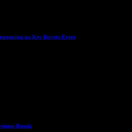
проектов на Key Buyers Event
тинской Америки, Азии и США
stems Russia