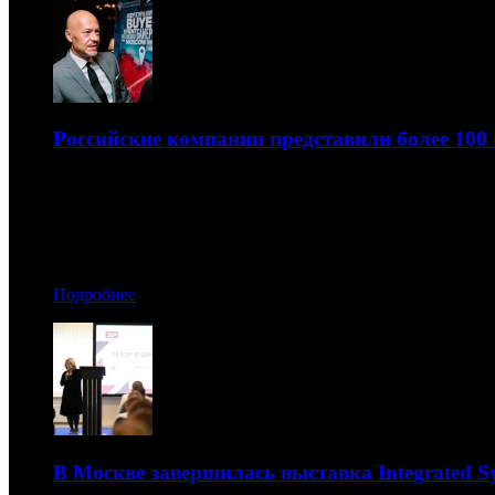
Российские компании представили более 100 
На форум приехали 50 топовых байеров из Европы, Ла
28.10.2019 20:40
Автор: Рая Башинская
Подробнее
В Москве завершилась выставка Integrated Sy