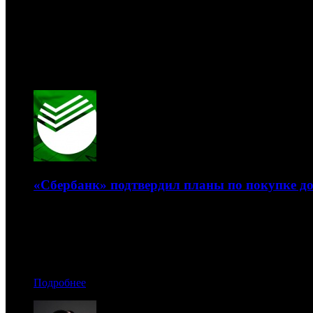
Новости
09.08
«Сбербанк» подтвердил планы по покупке до
Банк планирует приобрести миноритарную долю у «Газп
29.10.2019 15:50
Автор: Рая Башинская
Подробнее