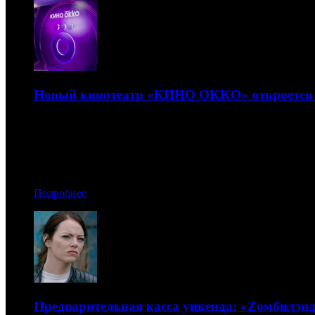
Новый кинотеатр «КИНО OKKO» откроется 
Восьмизальник расположится в торговом центре «Щелко
28.10.2019 12:20
Автор: Дмитрий Некрасов
Подробнее
Предварительная касса уикенда: «Zомбилэн