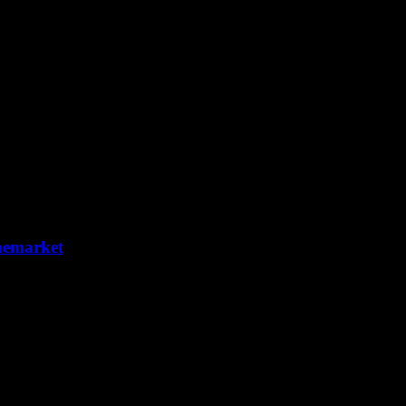
 Мурманской области
emarket
 сценарного конкурса Potential