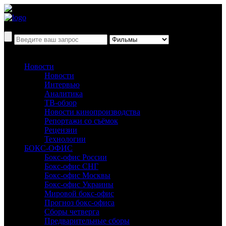
Новости
Новости
Интервью
Аналитика
ТВ-обзор
Новости кинопроизводства
Репортажи со съёмок
Рецензии
Технологии
БОКС-ОФИС
Бокс-офис России
Бокс-офис СНГ
Бокс-офис Москвы
Бокс-офис Украины
Мировой бокс-офис
Прогноз бокс-офиса
Сборы четверга
Предварительные сборы