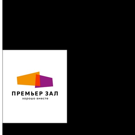
/
РАО не удалось взыскать с «Премьер Зала» 383 тыс. рубл
РАО не удалось взыскать с «П
Автор: Артур Чачелов
3 июля 2019
Суд встал на сторону киносети