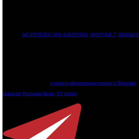
«Премьер Зал» выиграл суд с РАО по поводу авторских о
интеллектуальным правам 2 июля оставил без удовлетворения
Претензии РАО относились к ООО «Киномир», которое управля
отчислений за саундтреки в 101 фильме, которые были в прок
фильмов
МСТИТЕЛИ: ЭРА АЛЬТРОНА
,
ФОРСАЖ 7
,
МИНЬО
Поначалу дело развивалось не в пользу «Премьер Зала»: с
эксперты признают необычным: ранее арбитражные суды тол
зарубежных фильмов. При этом дело «Премьер Зала» также 
требований, но должно сформулировать их по-другому.
Еще больше новостей
в нашем официальном канале в Telegram
Новости
Рецензии
Кино
TV
online