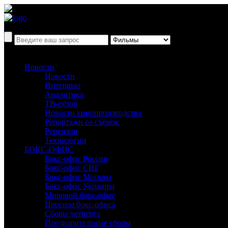
Новости
Новости
Интервью
Аналитика
ТВ-обзор
Новости кинопроизводства
Репортажи со съёмок
Рецензии
Технологии
БОКС-ОФИС
Бокс-офис России
Бокс-офис СНГ
Бокс-офис Москвы
Бокс-офис Украины
Мировой бокс-офис
Прогноз бокс-офиса
Сборы четверга
Предварительные сборы