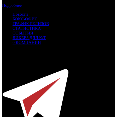
Касса России: пиратские релизы лидируют уже месяц
Подробнее
Новости
БОКС-ОФИС
ГРАФИК РЕЛИЗОВ
СТАТИСТИКА
СОБЫТИЯ
ЛИКБЕЗ ДЛЯ К/Т
о КОМПАНИИ
Профессиональное издание о кинопрокате.
© 2012-2026
Телефон / факс +7-495-785-62-82