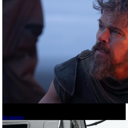
Касса четверга: пиратские релизы лидируют третью неделю
подряд
Подробнее