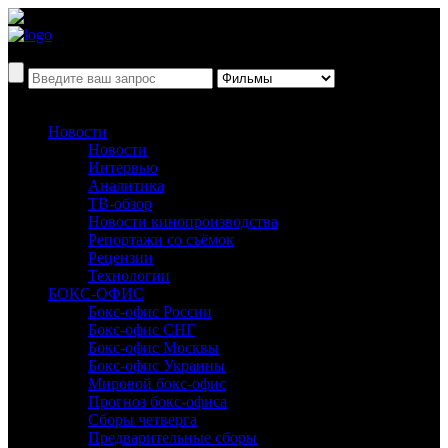
Новости
Новости
Интервью
Аналитика
ТВ-обзор
Новости кинопроизводства
Репортажи со съёмок
Рецензии
Технологии
БОКС-ОФИС
Бокс-офис России
Бокс-офис СНГ
Бокс-офис Москвы
Бокс-офис Украины
Мировой бокс-офис
Прогноз бокс-офиса
Сборы четверга
Предварительные сборы