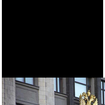
/
Продюсеры, прокатчики и кинотеатры могут лишиться
госсубсидий за «антипатриотические действия»
Продюсеры, прокатчики и
кинотеатры могут лишиться
госсубсидий за
«антипатриотические
действия»
Автор: Виолетта Палий
14 сентября 2022