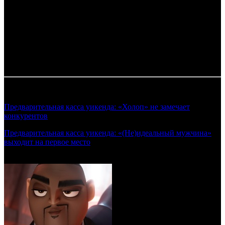
Комментарий
: Суммы указаны в рублях. Курс ЦБ РФ 1$ =
61.91 руб.
*
comScore
Таблица обновляется по мере поступления информации от
прокатчиков.
Смотрите также:
Предварительная касса уикенда: «Холоп» не замечает
конкурентов
(Предварительные сборы уикенда 02.01.2020)
Предварительная касса уикенда: «(Не)идеальный мужчина»
выходит на первое место
(Предварительные сборы уикенда
16.01.2020)