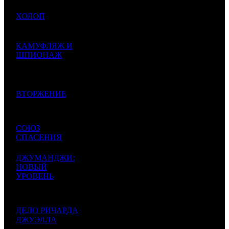
385 600
000
186 190
1
ХОЛОП
CP
3
2071
$6 228
$3 007
396
192 353
КАМУФЛЯЖ И
258
134 325
2
ШПИОНАЖ
FOX
1
1432
$3 106
$2 170
Spies in Disguise
982
129 700
000
84 385
3
ВТОРЖЕНИЕ
WDSSPR
2
1537
$2 094
$1 363
977
67 983
СОЮЗ
199
46 028
4
FOX
3
1477
СПАСЕНИЯ
$1 098
$743
097
ДЖУМАНДЖИ:
30 700
НОВЫЙ
000
73 621
5
УРОВЕНЬ
WDSSPR
5
417
$495
$1 189
Jumanji: The Next
881
Level
29 000
ДЕЛО РИЧАРДА
000
70 388
6
ДЖУЭЛЛА
CAO
1
412
$468
$1 137
Richard Jewell