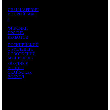
422
28 718
ИВАН ЦАРЕВИЧ
786
14 973
7
И СЕРЫЙ ВОЛК
NKI
3
1918
$463
$242
4
880
24 000
ФИКСИКИ
000
193 548
8
ПРОТИВ
CRP
4
124
$387
$3 126
КРАБОТОВ
660
ПОЛИЦЕЙСКИЙ
22 500
С РУБЛЕВКИ.
000
32 609
9
CP
5
690
НОВОГОДНИЙ
$363
$527
БЕСПРЕДЕЛ 2
431
ЗВЕЗДНЫЕ
ВОЙНЫ:
17 100
СКАЙУОКЕР.
000
36 538
10
WDSSPR
4
468
ВОСХОД
$276
$590
Star Wars: The Rise
207
of Skywalker
927 655
243
ИТОГО TOP-10:
$14 983
932