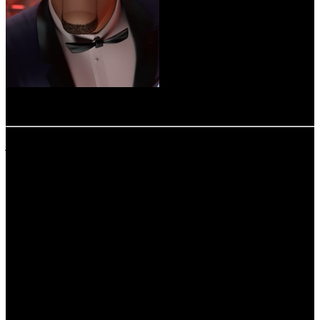
-
расшифровка названий компаний-дистрибьюторов:
CAO - Каро Премьер
CP - Централ Партнершип
CRP - КарроПрокат
EXP - Экспонента Фильм
FOX - Fox
KL - Кинолэнд
MD - MDfilm
MVK - MVK
NKI - Наше кино
PNR - Пионер