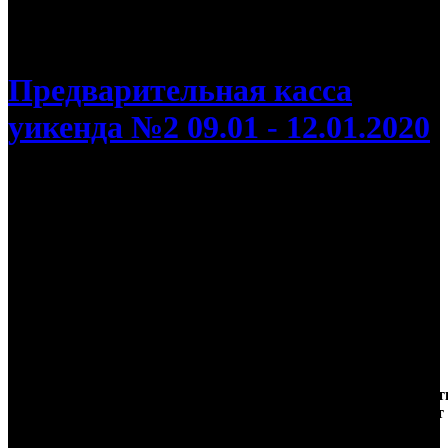
/
Предварительная касса уикенда: «Камуфляж и
шпионаж» сильно уступил «Холопу»
Предварительная касса
уикенда №2 09.01 - 12.01.2020
Предварительная касса уикенда:
«Камуфляж и шпионаж» сильно
уступил «Холопу»
Другие новинки и вовсе не могут похвастаться крупными
сборами
Дистри
Касса
Наработ
№
Фильм
Неделя
К/т
бьютор
уикенда
на к/т