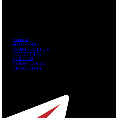
RWV - RWV Film
UPI - UPI
WDSSPR - WDSSPR
13.01.2020 Автор: БК
Новости
БОКС-ОФИС
ГРАФИК РЕЛИЗОВ
СТАТИСТИКА
СОБЫТИЯ
ЛИКБЕЗ ДЛЯ К/Т
о КОМПАНИИ
Профессиональное издание о кинопрокате.
© 2012-2026
Телефон / факс +7-495-785-62-82