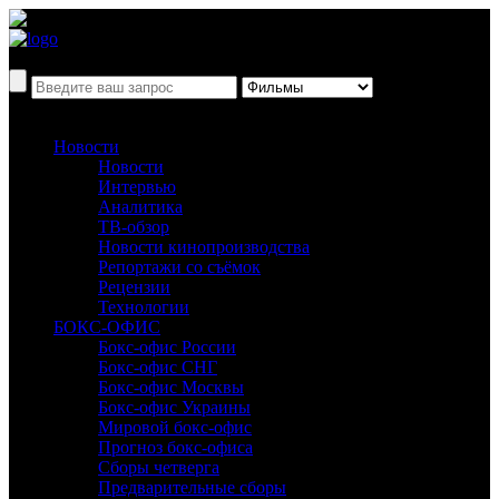
Новости
Новости
Интервью
Аналитика
ТВ-обзор
Новости кинопроизводства
Репортажи со съёмок
Рецензии
Технологии
БОКС-ОФИС
Бокс-офис России
Бокс-офис СНГ
Бокс-офис Москвы
Бокс-офис Украины
Мировой бокс-офис
Прогноз бокс-офиса
Сборы четверга
Предварительные сборы