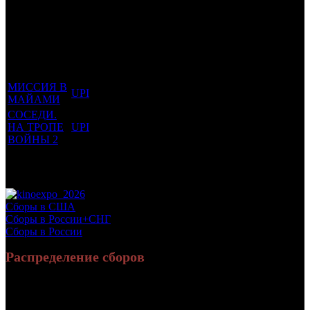
Фильмы, к
Кол-
которым
Возрастной
во
Количество
был
Дистрибьютор
рейтинг
недель
зрителей в
прикреплен
фильма
до
СНГ, млн
трейлер
старта
МИССИЯ В
UPI
16 +
14
0.167
МАЙАМИ
СОСЕДИ.
НА ТРОПЕ
UPI
18 +
2
0.186
ВОЙНЫ 2
Потенциальный охват аудитории трейлера
0.352
фильма
Просим сообщать в редакцию БК о найденых неточностях.
Сборы в США
Сборы в России+СНГ
Сборы в России
Распределение сборов
86 110 159
351 708