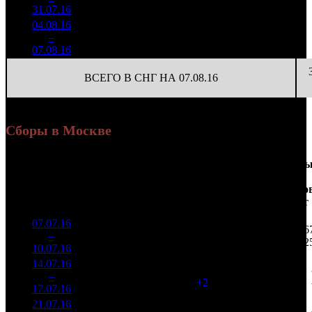
(
-182
)
90
31.07.16
6 901
04.08.16
290 693
19
15 300
5
–
25
-81.4%
1 384
(
-58
)
73
07.08.16
ВСЕГО В СНГ НА 07.08.16
Сборы в Москве
Доля
Наработка
Сеанс
Уикенд
от
на к/т
/
Нед.
Уикенд
Место
(сборы /
сборов
К/т
(сборы/
Сеансо
зрители)
в
зрители)
на к/т
России
07.07.16
9 676
115 194
2 06
1
–
5
285
27,5%
84
295
2
10.07.16
24 815
14.07.16
4 151
86
48 269
2
–
5
104
24,6%
(
+2
)
119
17.07.16
10 270
21.07.16
1 582
46
34 405