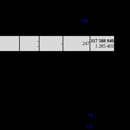
7 475
-
-
218
316 908 604
34
-
-
(
-4
)
1 282 738
10 254
-
-
280
317 139 273
37
-
-
(
+62
)
1 283 629
4 784
-
-
259
317 283 412
18
-
-
(
-21
)
1 284 214
-
317 588 940
-
247
-
1 285 403
Наработка
Наработка
Сеансы /
Тотал
на к/т
на сеанс
Сеансов
Цена билета
(сборы/
(сборы/
(сборы/
на к/т
зрители)
зрители)
зрители)
218 362
2 489
8 861
388
22 054 524
563
25
23
-
56 869
116 091
1 419
8 345
394
41 538 827
295
14
21
(
+6
)
113 818
51 177
472
8 566
406
48 745 180
126
6
21
(
+12
)
135 141