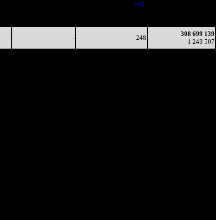
-
-
(
+62
)
1 241 715
-
-
259
308 393 516
-
-
(
-21
)
1 242 300
308 699 139
-
-
248
1 243 507