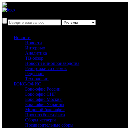
Новости
Новости
Интервью
Аналитика
ТВ-обзор
Новости кинопроизводства
Репортажи со съёмок
Рецензии
Технологии
БОКС-ОФИС
Бокс-офис России
Бокс-офис СНГ
Бокс-офис Москвы
Бокс-офис Украины
Мировой бокс-офис
Прогноз бокс-офиса
Сборы четверга
Предварительные сборы