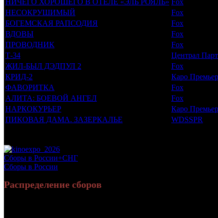
НИЧЕГО ХОРОШЕГО В ОТЕЛЕ «ЭЛЬ РОЯЛЬ»
Fox
НЕСОКРУШИМЫЙ
Fox
БОГЕМСКАЯ РАПСОДИЯ
Fox
ВДОВЫ
Fox
ПРОВОДНИК
Fox
Т-34
Централ Пар
ЖИЛ-БЫЛ ДЭДПУЛ 2
Fox
КРИД-2
Каро Премье
ФАВОРИТКА
Fox
АЛИТА: БОЕВОЙ АНГЕЛ
Fox
НАРКОКУРЬЕР
Каро Премье
ПИКОВАЯ ДАМА. ЗАЗЕРКАЛЬЕ
WDSSPR
Потенциальный охват аудитории трейлера фильма
Просим сообщать в редакцию БК о найденых неточностях.
Сборы в России+СНГ
Сборы в России
Распределение сборов