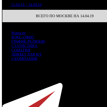
2 077 946
50
4
11.04.19 – 14.04.19
10
23,9%
5 644
(
-29
)
ВСЕГО ПО МОСКВЕ НА 14.04.19
Новости
БОКС-ОФИС
ГРАФИК РЕЛИЗОВ
СТАТИСТИКА
СОБЫТИЯ
ЛИКБЕЗ ДЛЯ К/Т
о КОМПАНИИ
Профессиональное издание о кинопрокате.
© 2012-2026
Телефон / факс +7-495-785-62-82