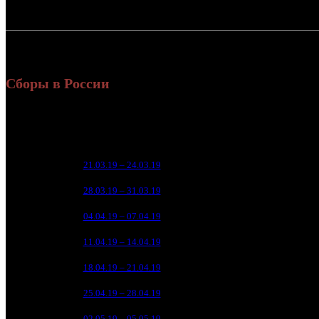
Россия:
308
СНГ:
8
Россия + СНГ
317
ил
Сборы в России
Уикенд
Нед.
Уикенд
Место
(сборы /
зрители)
128 
1
21.03.19 – 24.03.19
1
75 
2
28.03.19 – 31.03.19
3
20 
3
04.04.19 – 07.04.19
4
8 
4
11.04.19 – 14.04.19
9
1 
5
18.04.19 – 21.04.19
16
6
25.04.19 – 28.04.19
28
7
02.05.19 – 05.05.19
35