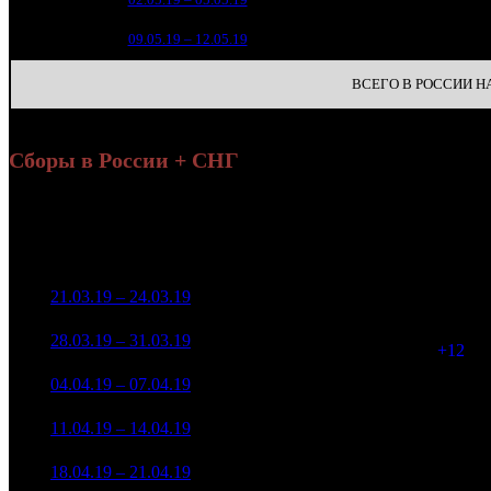
8
09.05.19 – 12.05.19
42
ВСЕГО В РОССИИ НА 
Сборы в России + СНГ
Н
Уикенд
Нед.
Уикенд
Место
(сборы /
Изменение
К/т
зрители)
132 929 105
1
21.03.19 – 24.03.19
1
-
1 659
495 782
77 470 461
1 671
2
28.03.19 – 31.03.19
3
-41.72%
299 393
(
+12
)
21 418 849
1 266
3
04.04.19 – 07.04.19
4
-72.35%
80 826
(
-405
)
8 761 040
381
4
11.04.19 – 14.04.19
9
-59.1%
32 612
(
-885
)
1 510 106
132
5
18.04.19 – 21.04.19
17
-82.76%
6 805
(
-249
)