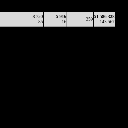
41 559
264
7 871
368
51 586 328
113
5
21
(
-38
)
143 567
8 720
5 916
51 586 328
359
85
16
143 567