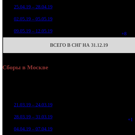
336 377
45
6
25.04.19 – 28.04.19
30
-77.72%
1 546
(
-87
)
184 566
18
7
02.05.19 – 05.05.19
37
-45.13%
659
(
-27
)
124 379
26
8
09.05.19 – 12.05.19
43
-32.61%
480
(
+8
)
ВСЕГО В СНГ НА 31.12.19
Сборы в Москве
Уикенд
Доля от сборов
Нед.
Уикенд
Место
(сборы /
К/т
в России
зрители)
22 054 524
1
21.03.19 – 24.03.19
2
17,1%
101
56 869
11 841 240
102
2
28.03.19 – 31.03.19
3
15,7%
30 078
(
+1
)
4 043 021
79
3
04.04.19 – 07.04.19
5
19,3%
9 968
(
-23
)