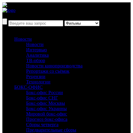
Новости
Новости
Интервью
Аналитика
ТВ-обзор
Новости кинопроизводства
Репортажи со съёмок
Рецензии
Технологии
БОКС-ОФИС
Бокс-офис России
Бокс-офис СНГ
Бокс-офис Москвы
Бокс-офис Украины
Мировой бокс-офис
Прогноз бокс-офиса
Сборы четверга
Предварительные сборы