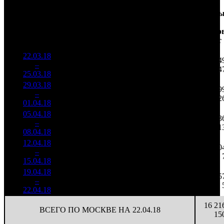
Доля
Наработка
Сеанс
Уикенд
от
на к/т
/
Нед.
Уикенд
Место
(сборы /
сборов
К/т
(сборы/
Сеансо
зрители)
в
зрители)
на к/т
России
22.03.18
66 019
611 287
5 04
1
–
1
028
18,8%
108
1 376
4
25.03.18
148 604
29.03.18
14 907
105
141 977
2 69
2
–
3
601
16,4%
(
-3
)
353
2
01.04.18
37 113
05.04.18
5 382
88
61 160
1 13
3
–
6
045
21,1%
(
-17
)
157
1
08.04.18
13 841
12.04.18
1 764
70
25 210
50
4
–
9
725
22,9%
(
-18
)
84
15.04.18
5 864
19.04.18
617 093
31
19 906
15
5
–
16
53,1%
2 179
(
-39
)
70
22.04.18
16 21
ВСЕГО ПО МОСКВЕ НА 22.04.18
15