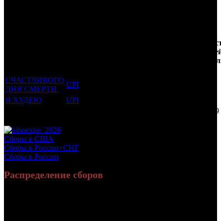
Трейлеринг
Кол-
Фильмы, к
Возрастной
во
Количес
которым был
Дистрибьютор
рейтинг
недель
зрителе
прикреплен
фильма
до
РФ, мл
трейлер
старта
СЧАСТЛИВОГО
UPI
16 +
15
0.691
ДНЯ СМЕРТИ
Я ХУДЕЮ
UPI
16 +
2
2.527
Потенциальный охват аудитории трейлера фильма
3.219
Просим сообщать в редакцию БК о найденых неточностях.
Сборы в США
Сборы в России+СНГ
Сборы в России
Распределение сборов
598 000 982
2 260 837
Россия:
(90.2%)
(87.2%)
руб.
зрит.