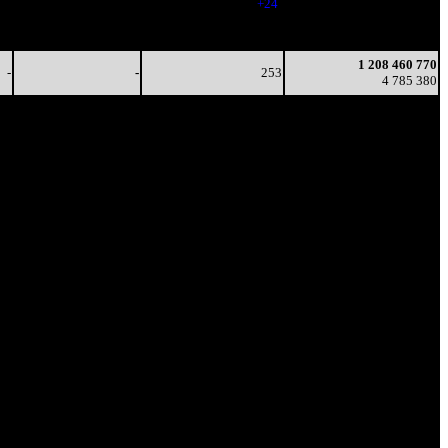
5
19
(
+24
)
4 784 190
16
6 526
278
1 208 334 774
5
23
(
-32
)
4 784 852
1 208 460 770
-
-
253
4 785 380