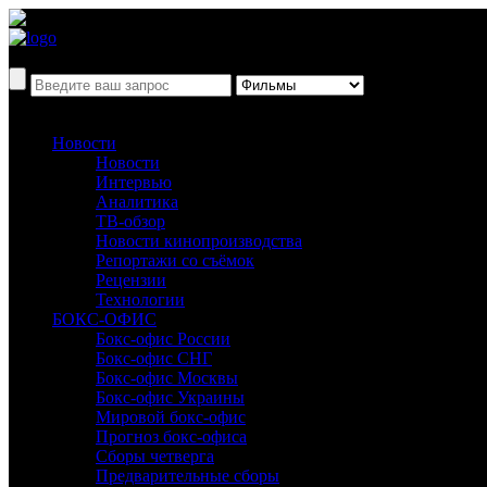
Новости
Новости
Интервью
Аналитика
ТВ-обзор
Новости кинопроизводства
Репортажи со съёмок
Рецензии
Технологии
БОКС-ОФИС
Бокс-офис России
Бокс-офис СНГ
Бокс-офис Москвы
Бокс-офис Украины
Мировой бокс-офис
Прогноз бокс-офиса
Сборы четверга
Предварительные сборы