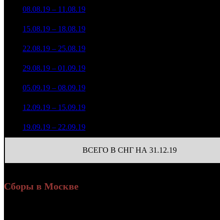
4 089 790
257
6
08.08.19 – 11.08.19
8
-75.02%
20 291
(
-280
)
1 468 232
102
7
15.08.19 – 18.08.19
13
-64.1%
8 163
(
-155
)
1 121 664
85
8
22.08.19 – 25.08.19
17
-23.6%
5 802
(
-17
)
1 136 795
33
9
29.08.19 – 01.09.19
27
+1.35%
4 490
(
-52
)
270 250
11
10
05.09.19 – 08.09.19
34
-76.23%
944
(
-22
)
233 835
8
11
12.09.19 – 15.09.19
38
-13.47%
754
(
-3
)
104 416
3
12
19.09.19 – 22.09.19
45
-55.35%
375
(
-5
)
ВСЕГО В СНГ НА 31.12.19
Сборы в Москве
Уикенд
Доля от сборов
Нед.
Уикенд
Место
(сборы /
К/