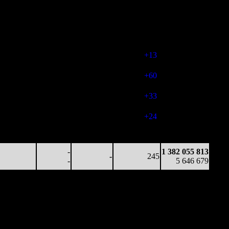
15 914
1 108
3 691
202
1 372 871 395
79
4
18
(
-18
)
5 596 546
14 394
445
3 299
180
1 377 106 536
80
4
18
(
-22
)
5 621 407
13 196
396
2 832
193
1 378 925 439
68
5
15
(
+13
)
5 632 412
34 448
163
6 974
253
1 380 732 095
136
5
28
(
+60
)
5 640 945
24 568
58
4 659
286
1 381 473 579
86
5
16
(
+33
)
5 644 341
29 229
40
5 846
310
1 381 775 824
94
5
19
(
+24
)
5 645 489
34 805
16
6 526
278
1 381 929 817
125
5
23
(
-32
)
5 646 151
-
1 382 055 813
-
245
-
5 646 679
Наработка
Наработка
Сеансы /
Тотал
на к/т
на сеанс
т
Сеансов
Цена билета
(сборы/