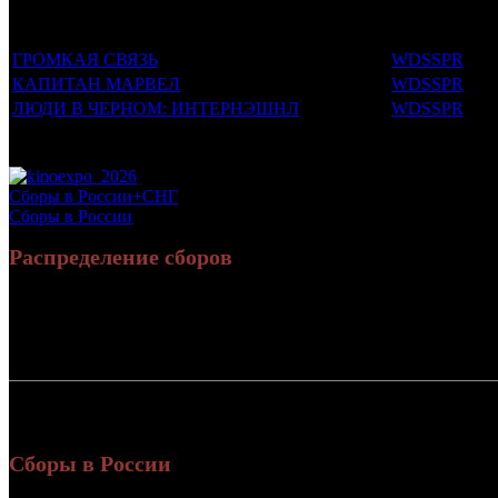
Фильмы, к которым был прикреплен трейлер
Дистрибьют
ГРОМКАЯ СВЯЗЬ
WDSSPR
КАПИТАН МАРВЕЛ
WDSSPR
ЛЮДИ В ЧЕРНОМ: ИНТЕРНЭШНЛ
WDSSPR
Потенциальный охват аудитории трейлера фильма
Просим сообщать в редакцию БК о найденых неточностях.
Сборы в России+СНГ
Сборы в России
Распределение сборов
Россия:
1 2
СНГ:
1
Россия + СНГ
1 3
и
Сборы в России