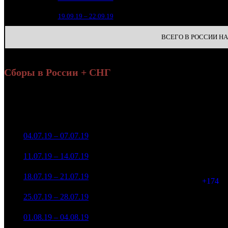
1
12
19.09.19 – 22.09.19
44
ВСЕГО В РОССИИ НА 
Сборы в России + СНГ
Н
Уикенд
Нед.
Уикенд
Место
(сборы /
Изменение
К/т
зрители)
621 093 295
1
04.07.19 – 07.07.19
1
-
1 553
2 305 572
229 594 948
2
11.07.19 – 14.07.19
1
-63.03%
1 553
877 155
75 122 014
1 727
3
18.07.19 – 21.07.19
2
-67.28%
312 626
(
+174
)
40 563 945
1 241
4
25.07.19 – 28.07.19
2
-46%
171 874
(
-486
)
16 372 902
537
5
01.08.19 – 04.08.19
4
-59.64%
74 354
(
-704
)