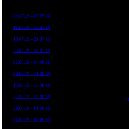
в России
зрители)
118 498 795
1
04.07.19 – 07.07.19
1
21,6%
10
294 317
39 639 499
2
11.07.19 – 14.07.19
1
19,7%
10
102 032
12 827 768
10
3
18.07.19 – 21.07.19
2
19,6%
36 446
(
-3
7 153 188
96
4
25.07.19 – 28.07.19
2
20,4%
20 355
(
-1
3 574 004
81
5
01.08.19 – 04.08.19
3
24,6%
10 630
(
-1
1 224 442
52
6
08.08.19 – 11.08.19
7
33,2%
4 024
(
-2
498 616
19
7
15.08.19 – 18.08.19
13
41,5%
1 631
(
-3
345 263
23
8
22.08.19 – 25.08.19
17
37,4%
1 186
(
+4
275 928
7
9
29.08.19 – 01.09.19
23
58,7%
976
(
-1
187 900
4
10
05.09.19 – 08.09.19
19
69,5%
591
(
-3
162 445