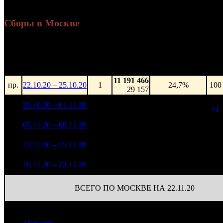
Сборы в Москве
Уикенд
Доля от сборов
Нед.
Уикенд
Место
(сборы /
К/т
в России
зрители)
11 191 466
пр.
22.10.20 – 25.10.20
1
24,7%
100
29 157
10 226 669
101
1
29.10.20 – 01.11.20
2
22,6%
25 607
(
+1
)
6 272 428
100
2
05.11.20 – 08.11.20
3
20,8%
16 286
(
-1
)
2 632 161
90
3
12.11.20 – 15.11.20
6
22,2%
7 193
(
-10
)
1 004 853
4
19.11.20 – 22.11.20
11
22,7%
90
3 234
ВСЕГО ПО МОСКВЕ НА 22.11.20