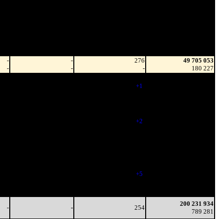
Наработка
Тотал
на сеанс
Цена билета
(сборы/
(сборы/
зрители)
зрители)
-
-
276
49 705 053
-
-
-
180 227
-
-
277
116 684 854
-
-
(
+1
)
450 588
-
-
271
170 420 447
-
-
(
-6
)
670 155
-
-
273
191 345 030
-
-
(
+2
)
746 662
-
-
252
196 175 102
-
-
(
-21
)
768 951
670
2 808
231
197 098 271
4
12
(
-21
)
774 533
390
2 672
236
198 622 035
4
11
(
+5
)
781 596
154
3 060
234
199 294 924
3
13
(
-2
)
784 818
200 231 934
-
-
254
789 281