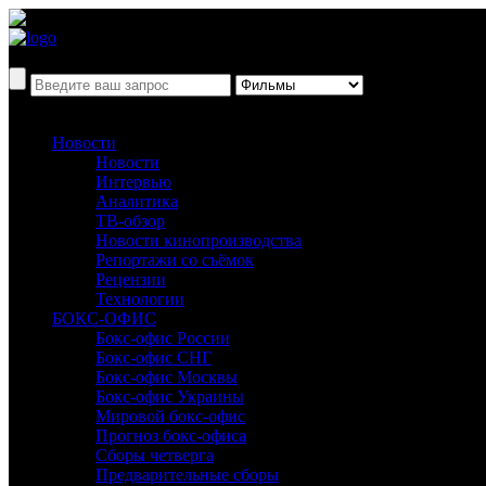
Новости
Новости
Интервью
Аналитика
ТВ-обзор
Новости кинопроизводства
Репортажи со съёмок
Рецензии
Технологии
БОКС-ОФИС
Бокс-офис России
Бокс-офис СНГ
Бокс-офис Москвы
Бокс-офис Украины
Мировой бокс-офис
Прогноз бокс-офиса
Сборы четверга
Предварительные сборы