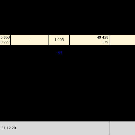
Наработка
Сеансы /
на к/т
Изменение
К/т
Сеансов
(сборы/
на к/т
зрители)
05 053
49 458
-
1 005
80 227
179
57 864
1 100
41 144
-
63 531
(
+95
)
149
75 600
780
38 687
-33.33%
11 443
(
-320
)
143
79 212
490
24 243
-60.63%
43 482
(
-290
)
89
34 520
300
14 782
-62.67%
17 580
(
-190
)
59
81 638
187
10 062
-57.57%
8 130
(
-113
)
43
42 114
98
10 634
-44.62%
4 417
(
-89
)
45
71 290
48
9 819
-54.78%
2 017
(
-50
)
42
31.12.20