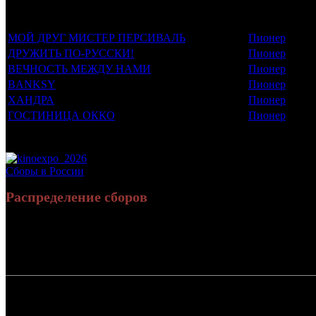
Фильмы, к которым был прикреплен трейлер
Дистрибьют
МОЙ ДРУГ МИСТЕР ПЕРСИВАЛЬ
Пионер
ДРУЖИТЬ ПО-РУССКИ!
Пионер
ВЕЧНОСТЬ МЕЖДУ НАМИ
Пионер
BANKSY
Пионер
ХАНДРА
Пионер
ГОСТИНИЦА ОККО
Пионер
Потенциальный охват аудитории трейлера фильма
Просим сообщать в редакцию БК о найденых неточностях.
Сборы в России
Распределение сборов
Россия:
СНГ:
Россия + СНГ