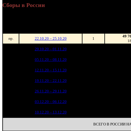
Сборы в России
Уикенд
Нед.
Уикенд
Место
(сборы /
зрители)
49 7
пр.
22.10.20 – 25.10.20
1
1
45 2
1
29.10.20 – 01.11.20
2
1
30 1
2
05.11.20 – 08.11.20
3
1
11 8
3
12.11.20 – 15.11.20
8
4 4
4
19.11.20 – 22.11.20
13
1 8
5
26.11.20 – 29.11.20
18
1 0
6
03.12.20 – 06.12.20
25
4
7
10.12.20 – 13.12.20
29
ВСЕГО В РОССИИ НА 