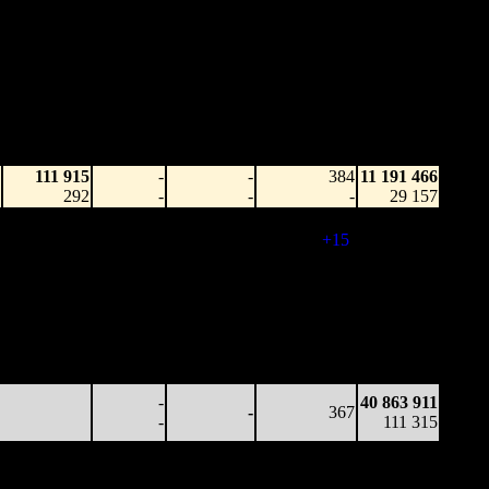
Наработка
Наработка
Сеансы /
Тотал
на к/т
на сеанс
Сеансов
Цена билета
(сборы/
(сборы/
(сборы/
на к/т
зрители)
зрители)
зрители)
111 915
-
-
384
11 191 466
292
-
-
-
29 157
101 254
-
-
399
25 140 553
254
-
-
(
+15
)
67 868
62 724
-
-
385
35 597 664
163
-
-
(
-14
)
94 723
29 246
-
-
366
39 859 085
80
-
-
(
-19
)
107 841
11 165
-
-
311
40 863 911
36
-
-
(
-55
)
111 315
-
40 863 911
-
367
-
111 315