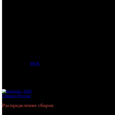
/
МУЛЬТ В КИНО. ВЫПУСК № 120. ЛУЧШИЙ ПОДАРО
МУЛЬТ В КИНО. ВЫПУСК 
Дата начала проката в России:
05.12.2020
Кассовые сборы в России + СНГ на 27.12.2020:
3 796 014 руб.
Посещаемость в России + СНГ на 27.12.2020:
31 162 зрит.
Кассовые сборы в России на 27.12.2020:
3 796 014 руб.
Посещаемость в России на 27.12.2020:
31 162 зрит.
Дистрибьютор:
MVK
Формат:
цифра
Жанр:
анимация
Производство:
Россия
Хронометраж:
52 минут
Рейтинг МКРФ:
0+
Сборы в России
Распределение сборов