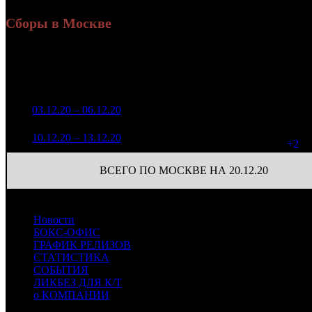
Сборы в Москве
Н
Уикенд
Доля от сборов
Нед.
Уикенд
Место
(сборы /
К/т
в России
зрители)
175 577
1
03.12.20 – 06.12.20
15
15,5%
44
1 256
156 199
46
2
10.12.20 – 13.12.20
18
13,7%
1 125
(
+2
)
ВСЕГО ПО МОСКВЕ НА 20.12.20
Новости
БОКС-ОФИС
ГРАФИК РЕЛИЗОВ
СТАТИСТИКА
СОБЫТИЯ
ЛИКБЕЗ ДЛЯ К/Т
о КОМПАНИИ