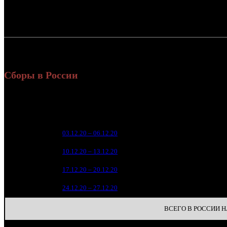
Россия:
СНГ:
Россия + СНГ
Сборы в России
Уикенд
Нед.
Уикенд
Место
(сборы 
зрители
1 1
1
03.12.20 – 06.12.20
23
1 1
2
10.12.20 – 13.12.20
19
6
3
17.12.20 – 20.12.20
21
3
4
24.12.20 – 27.12.20
17
ВСЕГО В РОССИИ НА