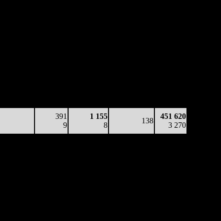
аработка
Наработка
Сеансы /
Тотал
на к/т
на сеанс
Сеансов
Цена билета
(сборы/
(сборы/
(сборы/
на к/т
зрители)
зрители)
зрители)
3 990
124
1 416
140
175 577
29
3
10
-
1 256
3 396
128
1 220
139
377 255
24
3
9
(
-1
)
2 720
391
1 155
451 620
138
9
8
3 270