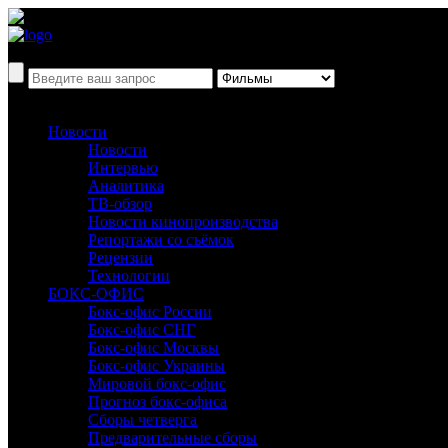
Новости
Новости
Интервью
Аналитика
ТВ-обзор
Новости кинопроизводства
Репортажи со съёмок
Рецензии
Технологии
БОКС-ОФИС
Бокс-офис России
Бокс-офис СНГ
Бокс-офис Москвы
Бокс-офис Украины
Мировой бокс-офис
Прогноз бокс-офиса
Сборы четверга
Предварительные сборы