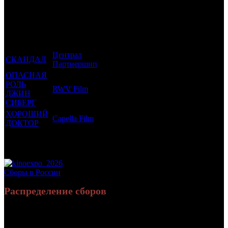
Фильмы, к
Кол-
которым
Возрастной
во
Количество
был
Дистрибьютор
рейтинг
недель
зрителей в
прикреплен
фильма
до
РФ, млн
трейлер
старта
Централ
СКАНДАЛ
18 +
5
0.109
Партнершип
ОПАСНАЯ
РОЛЬ
RWV Film
18 +
3
0.006
ДЖИН
СИБЕРГ
ХОРОШИЙ
Capella Film
16 +
1
0.009
ДОКТОР
Потенциальный охват аудитории трейлера
0.123
фильма
Просим сообщать в редакцию БК о найденых неточностях.
Сборы в России
Распределение сборов
2 880 560
9 128