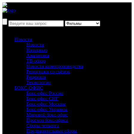
Новости
Новости
Интервью
Аналитика
ТВ-обзор
Новости кинопроизводства
Репортажи со съёмок
Рецензии
Технологии
БОКС-ОФИС
Бокс-офис России
Бокс-офис СНГ
Бокс-офис Москвы
Бокс-офис Украины
Мировой бокс-офис
Прогноз бокс-офиса
Сборы четверга
Предварительные сборы